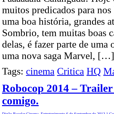
muitos predicados para nos 
uma boa história, grandes a
Sombrio, tem muitas boas ca
delas, é fazer parte de uma 
uma nova saga Marvel, […
Tags:
cinema
Critica
HQ
Ma
Robocop 2014 – Trailer
comigo.
Digão Bacelar
Cinema
,
Entretenimento
6 de September de 2013
1 C