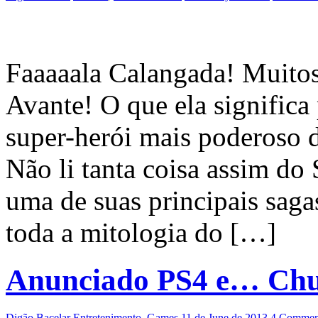
Faaaaala Calangada! Muitos 
Avante! O que ela significa
super-herói mais poderoso 
Não li tanta coisa assim do
uma de suas principais sag
toda a mitologia do […]
Anunciado PS4 e… Chu
Digão Bacelar
Entretenimento
,
Games
11 de June de 2013
4 Commen