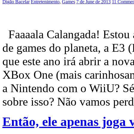
Digão Bacelar
Entretenimento
,
Games
7 de June de 2013
11 Commen
Faaaala Calangada! Estou a
de games do planeta, a E3 
que este ano irá abrir a nov
XBox One (mais carinhosa
a Nintendo com o WiiU? Sér
sobre isso? Não vamos per
Então, ele apenas joga