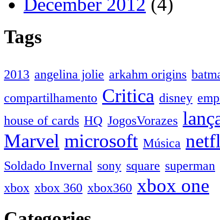
December 2012
(4)
Tags
2013
angelina jolie
arkahm origins
batm
Critica
compartilhamento
disney
emp
lanç
house of cards
HQ
JogosVorazes
Marvel
microsoft
netf
Música
Soldado Invernal
sony
square
superman
xbox one
xbox
xbox 360
xbox360
Categories