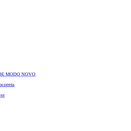
 DE MODO NOVO
ncorreta
ver