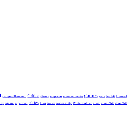
a
games
Critica
compartilhamento
disney
empresas
entretenimento
gta v
hobbit
house of
séries
ony
square
superman
Thor
trailer
walter mitty
Winter Soldier
xbox
xbox 360
xbox360