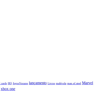
lançamento
Marvel
 cards
HQ
JogosVorazes
Livros
malévola
man of steel
xbox one