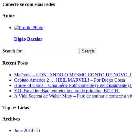
Conecte-se com suas redes
Autor
Digão Bacelar
Search for:
Recent Posts
Malévola – CONTANDO O MESMO CONTO DE NOVO,
Capitão América 2 … HEIL MARVEL! – Por Diego Costa
House of Cards – Uma Série Políticamente (e deliciosamente) I
YO, Breaking Bad, entretenimento de primeira, BITCH!
A Vida Secreta de Walter Mitty – Pare de sonhar e comece a vi
Top 5+ Lidas
Archives
June 2014
(1)