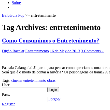
Sobre
Balbúrdia Pop
>>
entretenimento
Tag Archives:
entretenimento
Como Consumimos o Entretenimento?
Digão Bacelar
Entretenimento
16 de May de 2013
3 Comments »
Faaaala Calangada! Já parou para pensar como apreciamos uma obra 
Será que é o modo de contar a história? Os personagens da trama? A
Tags:
cinema
entretenimento
obras
User:
Pass:
Forgot?
Register