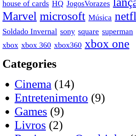
lanç
house of cards
HQ
JogosVorazes
Marvel
microsoft
netf
Música
Soldado Invernal
sony
square
superman
xbox one
xbox
xbox 360
xbox360
Categories
Cinema
(14)
Entretenimento
(9)
Games
(9)
Livros
(2)