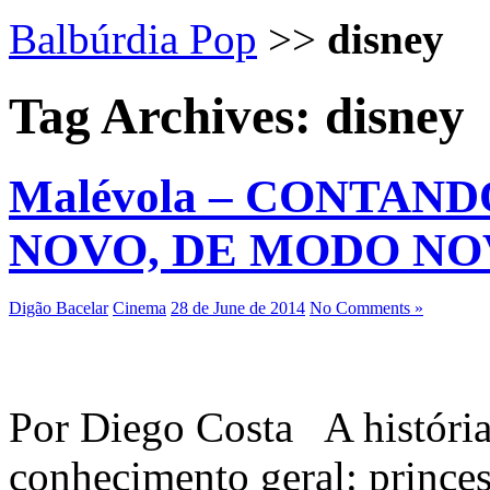
Balbúrdia Pop
>>
disney
Tag Archives:
disney
Malévola – CONTAN
NOVO, DE MODO N
Digão Bacelar
Cinema
28 de June de 2014
No Comments »
Por Diego Costa A história
conhecimento geral: prince