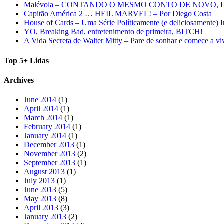
Malévola – CONTANDO O MESMO CONTO DE NOVO,
Capitão América 2 … HEIL MARVEL! – Por Diego Costa
House of Cards – Uma Série Políticamente (e deliciosamente) I
YO, Breaking Bad, entretenimento de primeira, BITCH!
A Vida Secreta de Walter Mitty – Pare de sonhar e comece a vi
Top 5+ Lidas
Archives
June 2014
(1)
April 2014
(1)
March 2014
(1)
February 2014
(1)
January 2014
(1)
December 2013
(1)
November 2013
(2)
September 2013
(1)
August 2013
(1)
July 2013
(1)
June 2013
(5)
May 2013
(8)
April 2013
(3)
January 2013
(2)