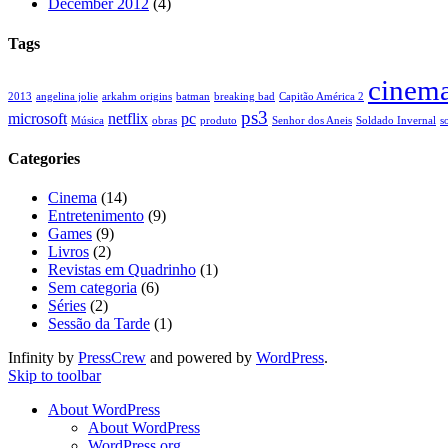
December 2012
(4)
Tags
cinem
2013
angelina jolie
arkahm origins
batman
breaking bad
Capitão América 2
ps3
microsoft
netflix
pc
Música
obras
produto
Senhor dos Aneis
Soldado Invernal
s
Categories
Cinema
(14)
Entretenimento
(9)
Games
(9)
Livros
(2)
Revistas em Quadrinho
(1)
Sem categoria
(6)
Séries
(2)
Sessão da Tarde
(1)
Infinity by
PressCrew
and powered by
WordPress
.
Skip to toolbar
About WordPress
About WordPress
WordPress.org