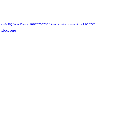
lançamento
Marvel
 cards
HQ
JogosVorazes
Livros
malévola
man of steel
xbox one