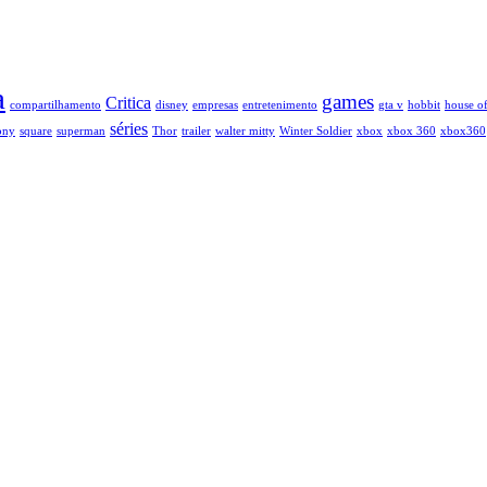
a
games
Critica
compartilhamento
disney
empresas
entretenimento
gta v
hobbit
house of
séries
ony
square
superman
Thor
trailer
walter mitty
Winter Soldier
xbox
xbox 360
xbox360