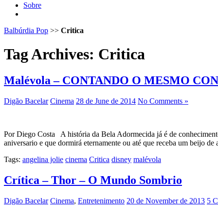
Sobre
Balbúrdia Pop
>>
Critica
Tag Archives:
Critica
Malévola – CONTANDO O MESMO CO
Digão Bacelar
Cinema
28 de June de 2014
No Comments »
Por Diego Costa A história da Bela Adormecida já é de conhecimento 
aniversario e que dormirá eternamente ou até que receba um beijo de
Tags:
angelina jolie
cinema
Critica
disney
malévola
Crítica – Thor – O Mundo Sombrio
Digão Bacelar
Cinema
,
Entretenimento
20 de November de 2013
5 C