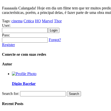
Faaaaaala Calangada! Hoje em dia um filme tem que ter muitos predic
características, porém, a principal delas, é fazer parte de uma obra m
Tags:
cinema
Critica
HQ
Marvel
Thor
User:
Pass:
Forgot?
Register
Conecte-se com suas redes
Autor
Digão Bacelar
Search for:
Recent Posts