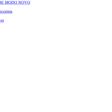
 DE MODO NOVO
ncorreta
ver