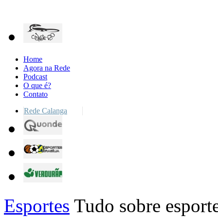
Home
Agora na Rede
Podcast
O que é?
Contato
Rede Calanga
Esportes
Tudo sobre esporte