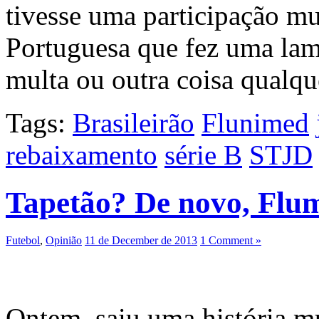
tivesse uma participação mui
Portuguesa que fez uma lam
multa ou outra coisa qualq
Tags:
Brasileirão
Flunimed
rebaixamento
série B
STJD
Tapetão? De novo, Flu
Futebol
,
Opinião
11 de December de 2013
1 Comment »
Ontem, saiu uma história mu