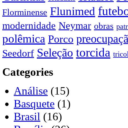
futeb
Flunimed
Florminense
modernidade
Neymar
obras
pat
polêmica
preocupaç
Porco
torcida
Seleção
Seedorf
trico
Categories
Análise
(15)
Basquete
(1)
Brasil
(16)