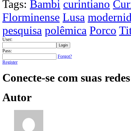
Tags:
Bambi
curintiano
Cur
Florminense
Lusa
moderni
pesquisa
polêmica
Porco
Ti
User:
Pass:
Forgot?
Register
Conecte-se com suas redes
Autor