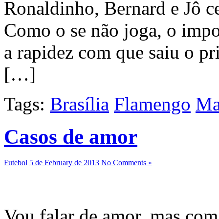
Ronaldinho, Bernard e Jô c
Como o se não joga, o impo
a rapidez com que saiu o pr
[…]
Tags:
Brasília
Flamengo
Ma
Casos de amor
Futebol
5 de February de 2013
No Comments »
Vou falar de amor, mas com