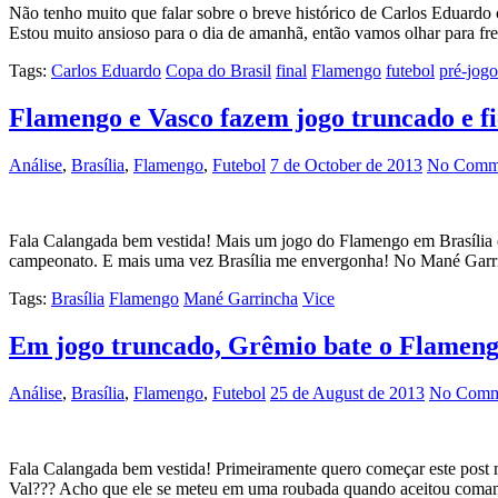
Não tenho muito que falar sobre o breve histórico de Carlos Eduard
Estou muito ansioso para o dia de amanhã, então vamos olhar para fr
Tags:
Carlos Eduardo
Copa do Brasil
final
Flamengo
futebol
pré-jogo
Flamengo e Vasco fazem jogo truncado e 
Análise
,
Brasília
,
Flamengo
,
Futebol
7 de October de 2013
No Comme
Fala Calangada bem vestida! Mais um jogo do Flamengo em Brasília
campeonato. E mais uma vez Brasília me envergonha! No Mané Garrinc
Tags:
Brasília
Flamengo
Mané Garrincha
Vice
Em jogo truncado, Grêmio bate o Flamen
Análise
,
Brasília
,
Flamengo
,
Futebol
25 de August de 2013
No Comm
Fala Calangada bem vestida! Primeiramente quero começar este post 
Val??? Acho que ele se meteu em uma roubada quando aceitou comanda