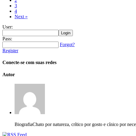
2
3
4
Next »
User:
Pass:
Forgot?
Register
Conecte-se com suas redes
Autor
Biografia
Chato por natureza, crítico por gosto e cínico por nec