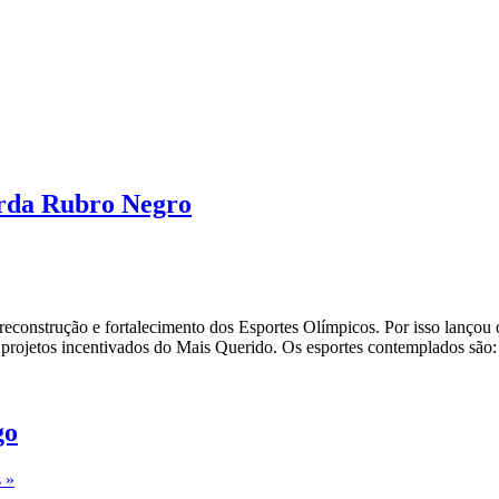
arda Rubro Negro
 na reconstrução e fortalecimento dos Esportes Olímpicos. Por iss
do a projetos incentivados do Mais Querido. Os esportes contemplad
go
 »