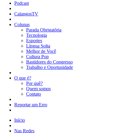
Podcast
CalangosTV
Colunas
Parada Obrigatória
Tecnologia
Esportes
Língua Solta
Melhor de Você
Cultura Pop
Bastidores do Congresso
Trabalho e Oportunidade
O que é?
Por quê?
Quem somos
Contato
Reportar um Erro
Início
Nas Redes