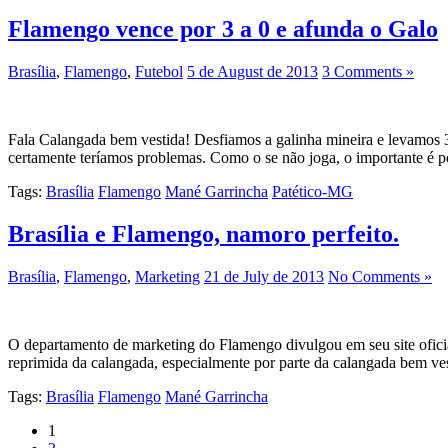
Flamengo vence por 3 a 0 e afunda o Galo
Brasília
,
Flamengo
,
Futebol
5 de August de 2013
3 Comments »
Fala Calangada bem vestida! Desfiamos a galinha mineira e levamos 3
certamente teríamos problemas. Como o se não joga, o importante é po
Tags:
Brasília
Flamengo
Mané Garrincha
Patético-MG
Brasília e Flamengo, namoro perfeito.
Brasília
,
Flamengo
,
Marketing
21 de July de 2013
No Comments »
O departamento de marketing do Flamengo divulgou em seu site oficia
reprimida da calangada, especialmente por parte da calangada bem ves
Tags:
Brasília
Flamengo
Mané Garrincha
1