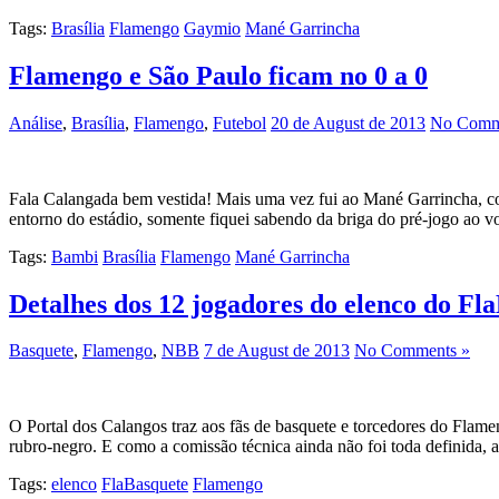
Tags:
Brasília
Flamengo
Gaymio
Mané Garrincha
Flamengo e São Paulo ficam no 0 a 0
Análise
,
Brasília
,
Flamengo
,
Futebol
20 de August de 2013
No Comm
Fala Calangada bem vestida! Mais uma vez fui ao Mané Garrincha, 
entorno do estádio, somente fiquei sabendo da briga do pré-jogo ao 
Tags:
Bambi
Brasília
Flamengo
Mané Garrincha
Detalhes dos 12 jogadores do elenco do F
Basquete
,
Flamengo
,
NBB
7 de August de 2013
No Comments »
O Portal dos Calangos traz aos fãs de basquete e torcedores do Flamen
rubro-negro. E como a comissão técnica ainda não foi toda definida,
Tags:
elenco
FlaBasquete
Flamengo