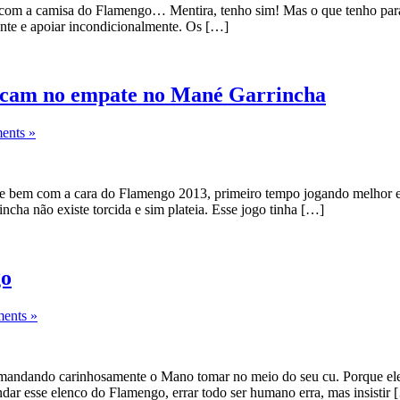
o com a camisa do Flamengo… Mentira, tenho sim! Mas o que tenho para
ente e apoiar incondicionalmente. Os […]
ficam no empate no Mané Garrincha
nts »
 e bem com a cara do Flamengo 2013, primeiro tempo jogando melhor e
ha não existe torcida e sim plateia. Esse jogo tinha […]
go
ents »
mandando carinhosamente o Mano tomar no meio do seu cu. Porque ele i
r esse elenco do Flamengo, errar todo ser humano erra, mas insistir 