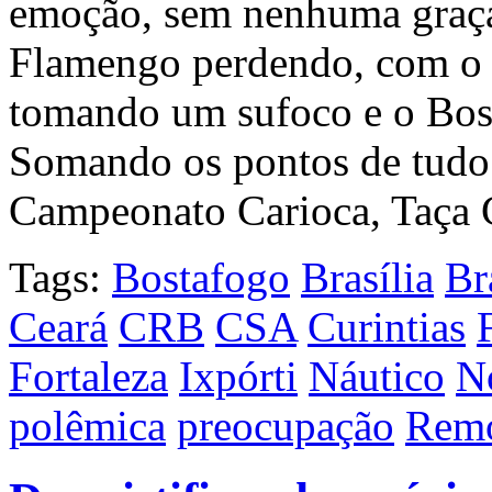
emoção, sem nenhuma graça
Flamengo perdendo, com o 
tomando um sufoco e o Bos
Somando os pontos de tudo 
Campeonato Carioca, Taça 
Tags:
Bostafogo
Brasília
Br
Ceará
CRB
CSA
Curintias
Fortaleza
Ixpórti
Náutico
N
polêmica
preocupação
Rem