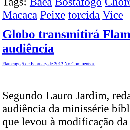
Tags:
Baêa
Bostafogo
Chor
Macaca
Peixe
torcida
Vice
Globo transmitirá Flam
audiência
Flamengo
5 de February de 2013
No Comments »
Segundo Lauro Jardim, reda
audiência da minissérie bíb
que levou à modificação da