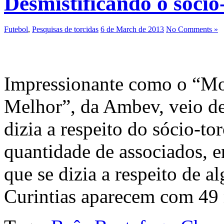
Desmistificando o sócio
Futebol
,
Pesquisas de torcidas
6 de March de 2013
No Comments »
Impressionante como o “M
Melhor”, da Ambev, veio des
dizia a respeito do sócio-to
quantidade de associados, e
que se dizia a respeito de al
Curintias aparecem com 49 