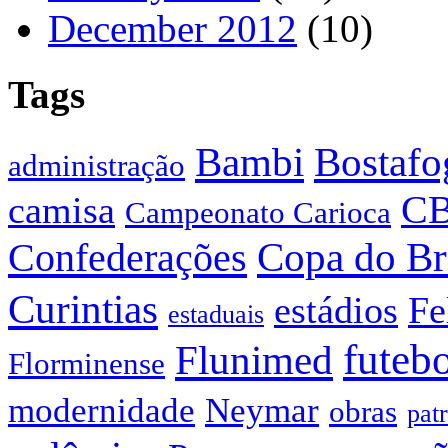
December 2012
(10)
Tags
Bostafo
Bambi
administração
C
camisa
Campeonato Carioca
Confederações
Copa do Br
Curintias
estádios
Fe
estaduais
futeb
Flunimed
Florminense
modernidade
Neymar
obras
pat