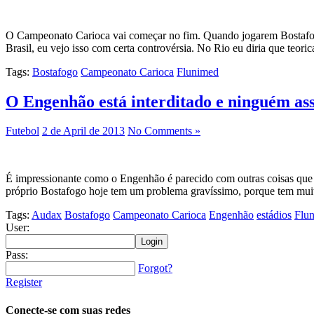
O Campeonato Carioca vai começar no fim. Quando jogarem Bostafogo
Brasil, eu vejo isso com certa controvérsia. No Rio eu diria que teo
Tags:
Bostafogo
Campeonato Carioca
Flunimed
O Engenhão está interditado e ninguém as
Futebol
2 de April de 2013
No Comments »
É impressionante como o Engenhão é parecido com outras coisas que a
próprio Bostafogo hoje tem um problema gravíssimo, porque tem muito
Tags:
Audax
Bostafogo
Campeonato Carioca
Engenhão
estádios
Flu
User:
Pass:
Forgot?
Register
Conecte-se com suas redes