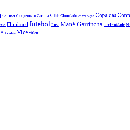
a
Copa das Conf
CBF
camisa
Campeonato Carioca
Chorolado
convocação
futebol
Mané Garrincha
Flunimed
Lusa
modernidade
N
ense
da
Vice
video
tricolete