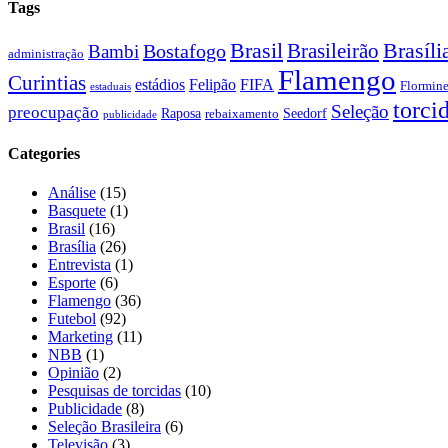
Tags
Brasil
Brasíli
Bostafogo
Brasileirão
Bambi
administração
Flamengo
Curintias
estádios
Felipão
FIFA
Flormin
estaduais
torci
Seleção
preocupação
Raposa
Seedorf
rebaixamento
publicidade
Categories
Análise
(15)
Basquete
(1)
Brasil
(16)
Brasília
(26)
Entrevista
(1)
Esporte
(6)
Flamengo
(36)
Futebol
(92)
Marketing
(11)
NBB
(1)
Opinião
(2)
Pesquisas de torcidas
(10)
Publicidade
(8)
Seleção Brasileira
(6)
Televisão
(3)