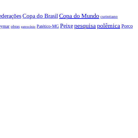
Copa do Mundo
Copa do Brasil
ederações
curintiano
pesquisa
polêmica
Peixe
Porco
eymar
Patético-MG
obras
patrocínio