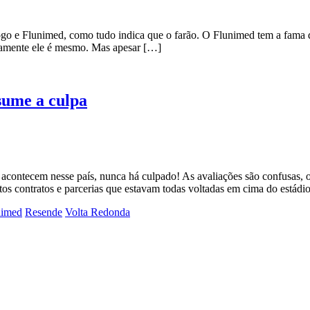
 e Flunimed, como tudo indica que o farão. O Flunimed tem a fama de
ricamente ele é mesmo. Mas apesar […]
sume a culpa
contecem nesse país, nunca há culpado! As avaliações são confusas, o
s contratos e parcerias que estavam todas voltadas em cima do estádi
nimed
Resende
Volta Redonda