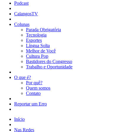
Podcast
CalangosTV
Colunas
Parada Obrigatória
Tecnologia
Esportes
Língua Solta
Melhor de Você
Cultura Pop
Bastidores do Congresso
Trabalho e Oportunidade
O que é?
Por quê?
Quem somos
Contato
Reportar um Erro
Início
Nas Redes