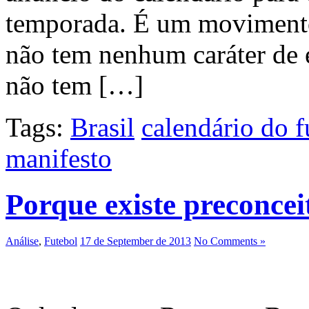
temporada. É um moviment
não tem nenhum caráter de 
não tem […]
Tags:
Brasil
calendário do f
manifesto
Porque existe preconcei
Análise
,
Futebol
17 de September de 2013
No Comments »