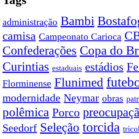
Bostafo
Bambi
administração
C
camisa
Campeonato Carioca
Confederações
Copa do Br
Curintias
estádios
Fe
estaduais
futeb
Flunimed
Florminense
modernidade
Neymar
obras
pat
polêmica
preocupaç
Porco
torcida
Seleção
Seedorf
trico