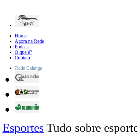
Home
Agora na Rede
Podcast
O que é?
Contato
Rede Calanga
Esportes
Tudo sobre esporte