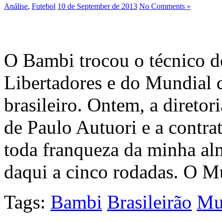
Análise
,
Futebol
10 de September de 2013
No Comments »
O Bambi trocou o técnico do
Libertadores e do Mundial 
brasileiro. Ontem, a direto
de Paulo Autuori e a cont
toda franqueza da minha al
daqui a cinco rodadas. O M
Tags:
Bambi
Brasileirão
Mu