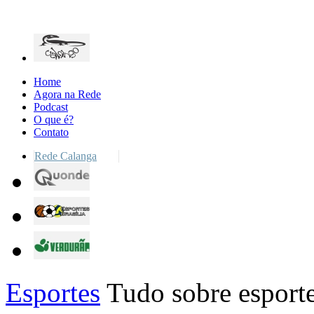
Home
Agora na Rede
Podcast
O que é?
Contato
Rede Calanga
Esportes
Tudo sobre esporte