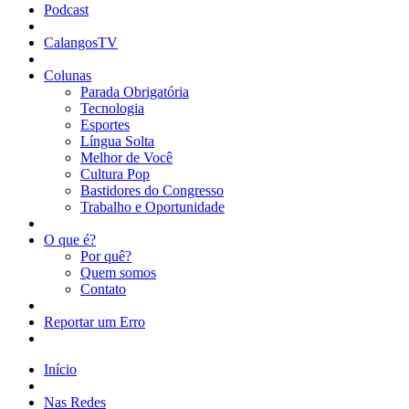
Podcast
CalangosTV
Colunas
Parada Obrigatória
Tecnologia
Esportes
Língua Solta
Melhor de Você
Cultura Pop
Bastidores do Congresso
Trabalho e Oportunidade
O que é?
Por quê?
Quem somos
Contato
Reportar um Erro
Início
Nas Redes