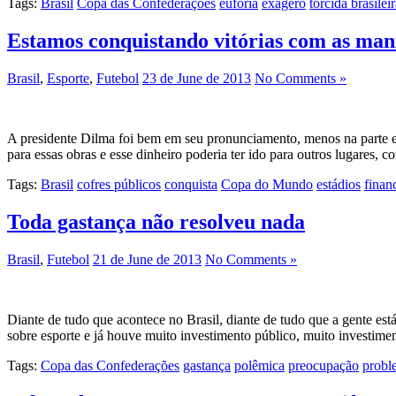
Tags:
Brasil
Copa das Confederações
euforia
exagero
torcida brasilei
Estamos conquistando vitórias com as man
Brasil
,
Esporte
,
Futebol
23 de June de 2013
No Comments »
A presidente Dilma foi bem em seu pronunciamento, menos na parte es
para essas obras e esse dinheiro poderia ter ido para outros lugares,
Tags:
Brasil
cofres públicos
conquista
Copa do Mundo
estádios
finan
Toda gastança não resolveu nada
Brasil
,
Futebol
21 de June de 2013
No Comments »
Diante de tudo que acontece no Brasil, diante de tudo que a gente es
sobre esporte e já houve muito investimento público, muito investime
Tags:
Copa das Confederações
gastança
polêmica
preocupação
probl