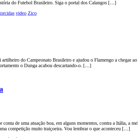
tória do Futebol Brasileiro. Siga o portal dos Calangos […]
torcidas
video
Zico
artilheiro do Campeonato Brasileiro e ajudou o Flamengo a chegar ao 
mportamento o Dunga acabou descartando-o. […]
a
 conta de uma atuação boa, em alguns momentos, contra a Itália, a mel
uma competição muito traiçoeira. Vou lembrar o que aconteceu […]