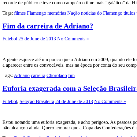
recorde de público e teve como campeão o time mais “galático” da His
Tags:
filmes
Flamengo
memórias
Nação
notícias do Flamengo
títulos
Fim da carreira de Adriano?
Futebol
25 de June de 2013
No Comments »
A gente esquece até um pouco que o Adriano em 2009, quando ele foi 
a aparecer entre os convocáveis, mas na época por conta do seu co
Tags:
Adriano
carreira
Chorolado
fim
Euforia exagerada com a Seleção Brasileir
Futebol
,
Seleção Brasileira
24 de June de 2013
No Comments »
Estou notando uma euforia exagerada, e acho perigoso. As pessoas por
não alcançou ainda. Quero lembrar que a Copa das Confederações é 