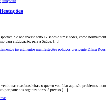
ra
traiçoeira
ifestações
portiva. Se não tivesse feito 12 sedes e sim 8 sedes, como normalmen
 como para a Educação, para a Saúde, […]
ciamentos
investimentos
manifestações
políticos
presidente Dilma Rous
tá vendo nas ruas brasileiras, o que eu vou falar aqui são problemas m
nto por parte dos organizadores, é preciso […]
emas