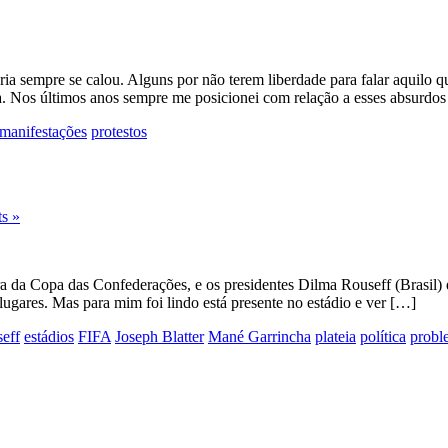
oria sempre se calou. Alguns por não terem liberdade para falar aquil
a. Nos últimos anos sempre me posicionei com relação a esses absurdo
manifestações
protestos
s »
 da Copa das Confederações, e os presidentes Dilma Rouseff (Brasil) e
 lugares. Mas para mim foi lindo está presente no estádio e ver […]
eff
estádios
FIFA
Joseph Blatter
Mané Garrincha
plateia
política
probl