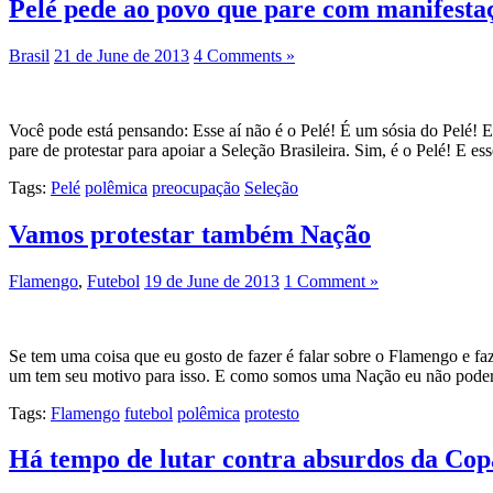
Pelé pede ao povo que pare com manifestaç
Brasil
21 de June de 2013
4 Comments »
Você pode está pensando: Esse aí não é o Pelé! É um sósia do Pelé! E
pare de protestar para apoiar a Seleção Brasileira. Sim, é o Pelé! E es
Tags:
Pelé
polêmica
preocupação
Seleção
Vamos protestar também Nação
Flamengo
,
Futebol
19 de June de 2013
1 Comment »
Se tem uma coisa que eu gosto de fazer é falar sobre o Flamengo e faz
um tem seu motivo para isso. E como somos uma Nação eu não pode
Tags:
Flamengo
futebol
polêmica
protesto
Há tempo de lutar contra absurdos da Cop