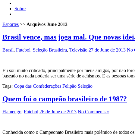
Sobre
Esportes
>>
Arquivos June 2013
Brasil vence, mas joga mal. Que novas idei
Brasil
,
Futebol
,
Seleção Brasileira
,
Televisão
27 de June de 2013
No 
Eu sou muito criticado, principalmente por meus amigos, por não torce
baseado no nada poderia ser uma série de achismos. E as pessoas t
Tags:
Copa das Confederações
Felipão
Seleção
Quem foi o campeão brasileiro de 1987?
Flamengo
,
Futebol
26 de June de 2013
No Comments »
Conhecida como o Campeonato Brasileiro mais polêmico de todos os t