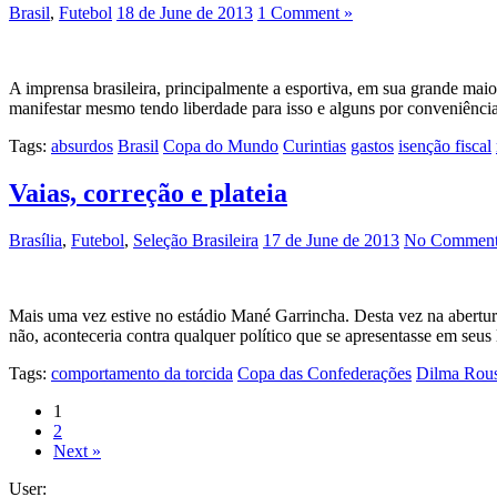
Brasil
,
Futebol
18 de June de 2013
1 Comment »
A imprensa brasileira, principalmente a esportiva, em sua grande mai
manifestar mesmo tendo liberdade para isso e alguns por conveniênci
Tags:
absurdos
Brasil
Copa do Mundo
Curintias
gastos
isenção fiscal
Vaias, correção e plateia
Brasília
,
Futebol
,
Seleção Brasileira
17 de June de 2013
No Comment
Mais uma vez estive no estádio Mané Garrincha. Desta vez na abertura
não, aconteceria contra qualquer político que se apresentasse em seus
Tags:
comportamento da torcida
Copa das Confederações
Dilma Rous
1
2
Next »
User: