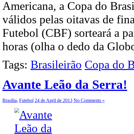
Americana, a Copa do Brasi
válidos pelas oitavas de fin
Futebol (CBF) sorteará a par
horas (olha o dedo da Glob
Tags:
Brasileirão
Copa do B
Avante Leão da Serra!
Brasília
,
Futebol
24 de April de 2013
No Comments »