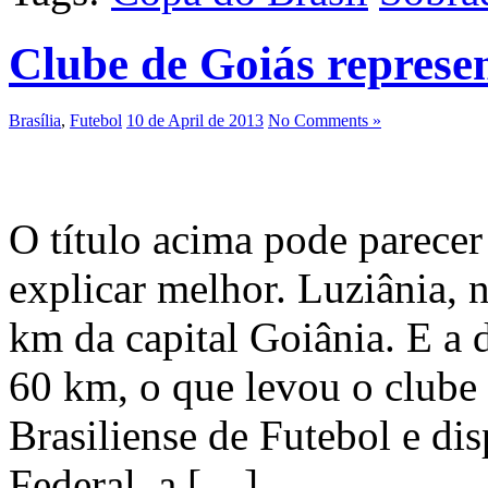
Clube de Goiás represe
Brasília
,
Futebol
10 de April de 2013
No Comments »
O título acima pode parecer
explicar melhor. Luziânia, n
km da capital Goiânia. E a d
60 km, o que levou o clube a
Brasiliense de Futebol e dis
Federal, a […]