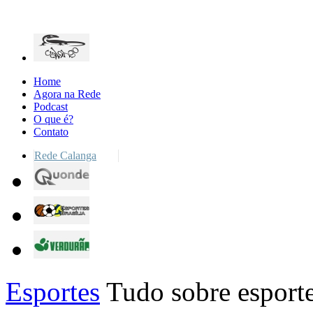
Home
Agora na Rede
Podcast
O que é?
Contato
Rede Calanga
Esportes
Tudo sobre esporte