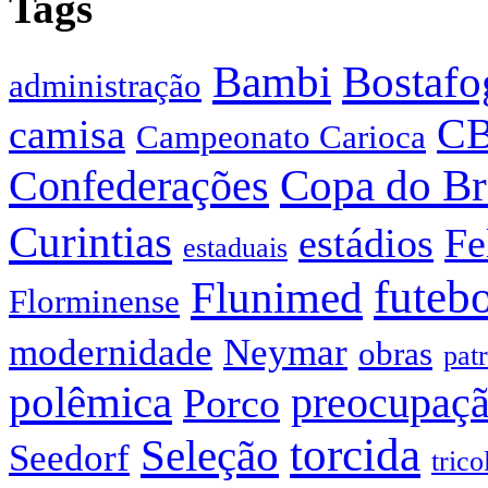
Tags
Bostafo
Bambi
administração
C
camisa
Campeonato Carioca
Confederações
Copa do Br
Curintias
estádios
Fe
estaduais
futeb
Flunimed
Florminense
modernidade
Neymar
obras
pat
polêmica
preocupaç
Porco
torcida
Seleção
Seedorf
trico