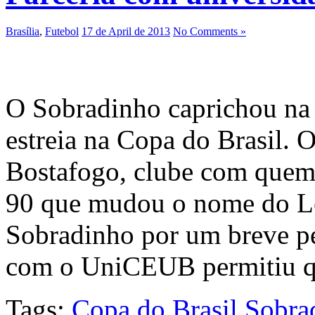
Brasília
,
Futebol
17 de April de 2013
No Comments »
O Sobradinho caprichou na
estreia na Copa do Brasil. O
Bostafogo, clube com quem
90 que mudou o nome do Le
Sobradinho por um breve pe
com o UniCEUB permitiu q
Tags:
Copa do Brasil
Sobra