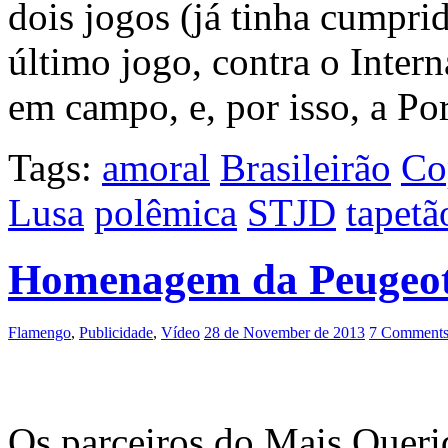
dois jogos (já tinha cumpri
último jogo, contra o Inter
em campo, e, por isso, a P
Tags:
amoral
Brasileirão
Co
Lusa
polêmica
STJD
tapetã
Homenagem da Peugeot
Flamengo
,
Publicidade
,
Vídeo
28 de November de 2013
7 Comments
Os parceiros do Mais Querid