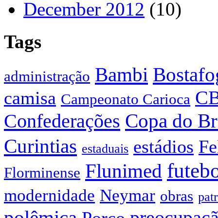
December 2012
(10)
Tags
Bostafo
Bambi
administração
C
camisa
Campeonato Carioca
Confederações
Copa do Br
Curintias
estádios
Fe
estaduais
futeb
Flunimed
Florminense
modernidade
Neymar
obras
pat
polêmica