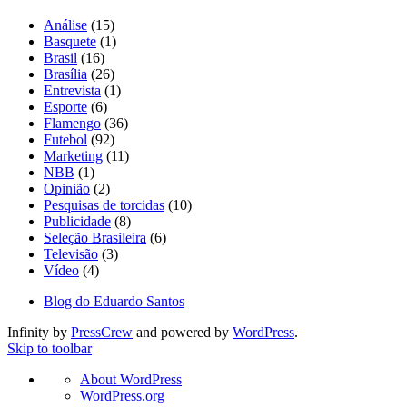
Análise
(15)
Basquete
(1)
Brasil
(16)
Brasília
(26)
Entrevista
(1)
Esporte
(6)
Flamengo
(36)
Futebol
(92)
Marketing
(11)
NBB
(1)
Opinião
(2)
Pesquisas de torcidas
(10)
Publicidade
(8)
Seleção Brasileira
(6)
Televisão
(3)
Vídeo
(4)
Blog do Eduardo Santos
Infinity by
PressCrew
and powered by
WordPress
.
Skip to toolbar
About
About WordPress
WordPress
WordPress.org