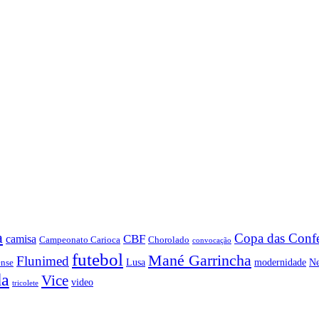
a
Copa das Conf
CBF
camisa
Campeonato Carioca
Chorolado
convocação
futebol
Mané Garrincha
Flunimed
Lusa
modernidade
N
ense
da
Vice
video
tricolete