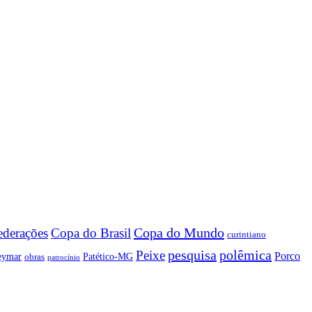
Copa do Mundo
Copa do Brasil
ederações
curintiano
pesquisa
polêmica
Peixe
Porco
eymar
Patético-MG
obras
patrocínio