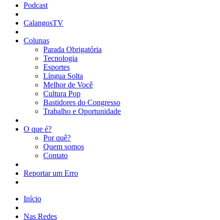
Podcast
CalangosTV
Colunas
Parada Obrigatória
Tecnologia
Esportes
Língua Solta
Melhor de Você
Cultura Pop
Bastidores do Congresso
Trabalho e Oportunidade
O que é?
Por quê?
Quem somos
Contato
Reportar um Erro
Início
Nas Redes