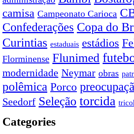
C
camisa
Campeonato Carioca
Confederações
Copa do Br
Curintias
estádios
Fe
estaduais
futeb
Flunimed
Florminense
modernidade
Neymar
obras
pat
polêmica
preocupaç
Porco
torcida
Seleção
Seedorf
trico
Categories