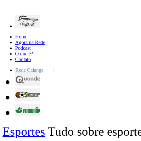
Home
Agora na Rede
Podcast
O que é?
Contato
Rede Calanga
Esportes
Tudo sobre esporte