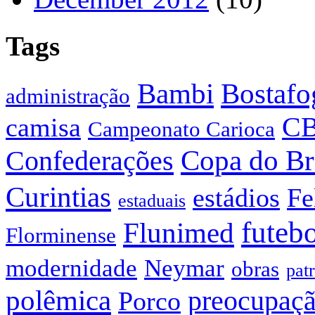
Tags
Bostafo
Bambi
administração
C
camisa
Campeonato Carioca
Confederações
Copa do Br
Curintias
estádios
Fe
estaduais
futeb
Flunimed
Florminense
modernidade
Neymar
obras
pat
polêmica
preocupaç
Porco