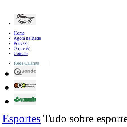
Home
Agora na Rede
Podcast
O que é?
Contato
Rede Calanga
Esportes
Tudo sobre esporte