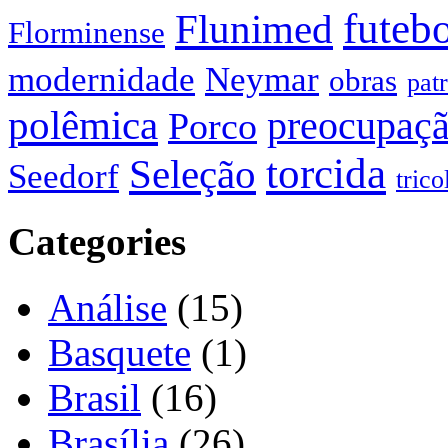
futeb
Flunimed
Florminense
modernidade
Neymar
obras
pat
polêmica
preocupaç
Porco
torcida
Seleção
Seedorf
trico
Categories
Análise
(15)
Basquete
(1)
Brasil
(16)
Brasília
(26)