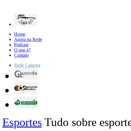
Home
Agora na Rede
Podcast
O que é?
Contato
Rede Calanga
Esportes
Tudo sobre esporte