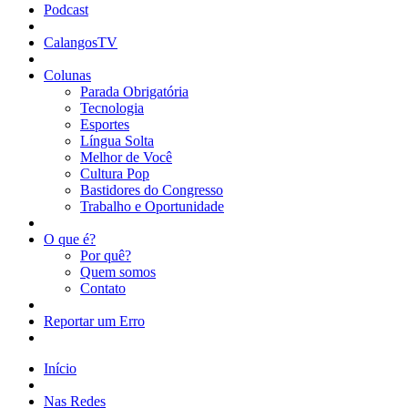
Podcast
CalangosTV
Colunas
Parada Obrigatória
Tecnologia
Esportes
Língua Solta
Melhor de Você
Cultura Pop
Bastidores do Congresso
Trabalho e Oportunidade
O que é?
Por quê?
Quem somos
Contato
Reportar um Erro
Início
Nas Redes