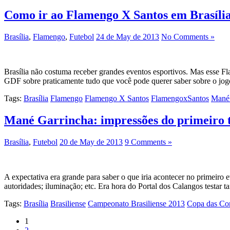
Como ir ao Flamengo X Santos em Brasíli
Brasília
,
Flamengo
,
Futebol
24 de May de 2013
No Comments »
Brasília não costuma receber grandes eventos esportivos. Mas esse F
GDF sobre praticamente tudo que você pode querer saber sobre o jog
Tags:
Brasília
Flamengo
Flamengo X Santos
FlamengoxSantos
Mané 
Mané Garrincha: impressões do primeiro t
Brasília
,
Futebol
20 de May de 2013
9 Comments »
A expectativa era grande para saber o que iria acontecer no primeiro 
autoridades; iluminação; etc. Era hora do Portal dos Calangos testar 
Tags:
Brasília
Brasiliense
Campeonato Brasiliense 2013
Copa das Co
1