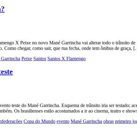
a?
lamengo X Peixe no novo Mané Garrincha vai alterar todo o trânsito d
o. Como chegar, como sair, que rua fecha, onde tem ônibus de graça, 
Garrincha
Peixe
Santos
Santos X Flamengo
este
evento teste do Mané Garrincha. Esquema de trânsito iria ser testado; 
também. Os brasilienses estão acostumados a ir ao cinema, teatro e sho
nfederações
Copa do Mundo
evento
Mané Garrincha
obras
primeiro jo