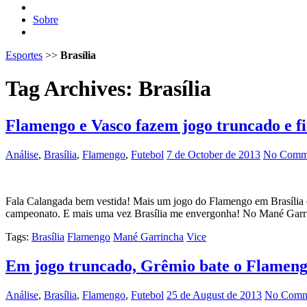
Sobre
Esportes
>>
Brasília
Tag Archives:
Brasília
Flamengo e Vasco fazem jogo truncado e 
Análise
,
Brasília
,
Flamengo
,
Futebol
7 de October de 2013
No Comme
Fala Calangada bem vestida! Mais um jogo do Flamengo em Brasília
campeonato. E mais uma vez Brasília me envergonha! No Mané Garrinc
Tags:
Brasília
Flamengo
Mané Garrincha
Vice
Em jogo truncado, Grêmio bate o Flamen
Análise
,
Brasília
,
Flamengo
,
Futebol
25 de August de 2013
No Comm