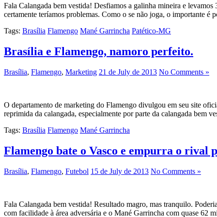
Fala Calangada bem vestida! Desfiamos a galinha mineira e levamos 3
certamente teríamos problemas. Como o se não joga, o importante é po
Tags:
Brasília
Flamengo
Mané Garrincha
Patético-MG
Brasília e Flamengo, namoro perfeito.
Brasília
,
Flamengo
,
Marketing
21 de July de 2013
No Comments »
O departamento de marketing do Flamengo divulgou em seu site oficia
reprimida da calangada, especialmente por parte da calangada bem ves
Tags:
Brasília
Flamengo
Mané Garrincha
Flamengo bate o Vasco e empurra o rival 
Brasília
,
Flamengo
,
Futebol
15 de July de 2013
No Comments »
Fala Calangada bem vestida! Resultado magro, mas tranquilo. Poderi
com facilidade à área adversária e o Mané Garrincha com quase 62 mil