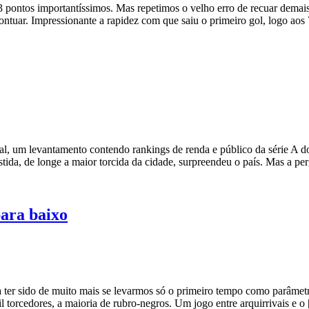
 pontos importantíssimos. Mas repetimos o velho erro de recuar demai
ntuar. Impressionante a rapidez com que saiu o primeiro gol, logo aos
l, um levantamento contendo rankings de renda e público da série A do
tida, de longe a maior torcida da cidade, surpreendeu o país. Mas a p
para baixo
a ter sido de muito mais se levarmos só o primeiro tempo como parâme
 torcedores, a maioria de rubro-negros. Um jogo entre arquirrivais e o