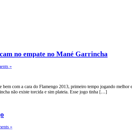
ficam no empate no Mané Garrincha
nts »
 e bem com a cara do Flamengo 2013, primeiro tempo jogando melhor e
ha não existe torcida e sim plateia. Esse jogo tinha […]
go
ents »