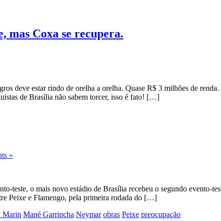
e, mas Coxa se recupera.
gros deve estar rindo de orelha a orelha. Quase R$ 3 milhões de renda
uistas de Brasília não sabem torcer, isso é fato! […]
ts »
o-teste, o mais novo estádio de Brasília recebeu o segundo evento-tes
ntre Peixe e Flamengo, pela primeira rodada do […]
a Marin
Mané Garrincha
Neymar
obras
Peixe
preocupação