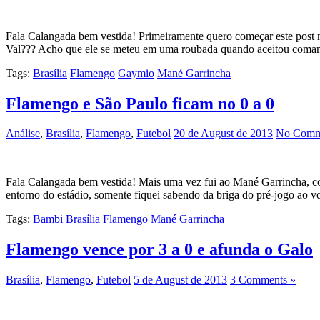
Fala Calangada bem vestida! Primeiramente quero começar este post 
Val??? Acho que ele se meteu em uma roubada quando aceitou comanda
Tags:
Brasília
Flamengo
Gaymio
Mané Garrincha
Flamengo e São Paulo ficam no 0 a 0
Análise
,
Brasília
,
Flamengo
,
Futebol
20 de August de 2013
No Comm
Fala Calangada bem vestida! Mais uma vez fui ao Mané Garrincha, 
entorno do estádio, somente fiquei sabendo da briga do pré-jogo ao 
Tags:
Bambi
Brasília
Flamengo
Mané Garrincha
Flamengo vence por 3 a 0 e afunda o Galo
Brasília
,
Flamengo
,
Futebol
5 de August de 2013
3 Comments »