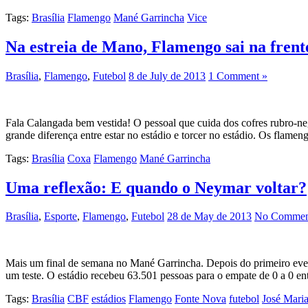
Tags:
Brasília
Flamengo
Mané Garrincha
Vice
Na estreia de Mano, Flamengo sai na frent
Brasília
,
Flamengo
,
Futebol
8 de July de 2013
1 Comment »
Fala Calangada bem vestida! O pessoal que cuida dos cofres rubro-ne
grande diferença entre estar no estádio e torcer no estádio. Os flameng
Tags:
Brasília
Coxa
Flamengo
Mané Garrincha
Uma reflexão: E quando o Neymar voltar?
Brasília
,
Esporte
,
Flamengo
,
Futebol
28 de May de 2013
No Commen
Mais um final de semana no Mané Garrincha. Depois do primeiro event
um teste. O estádio recebeu 63.501 pessoas para o empate de 0 a 0 e
Tags:
Brasília
CBF
estádios
Flamengo
Fonte Nova
futebol
José Mari