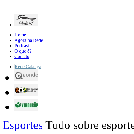
Home
Agora na Rede
Podcast
O que é?
Contato
Rede Calanga
Esportes
Tudo sobre esporte