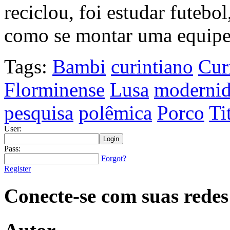
reciclou, foi estudar futebo
como se montar uma equipe
Tags:
Bambi
curintiano
Cur
Florminense
Lusa
moderni
pesquisa
polêmica
Porco
Ti
User:
Pass:
Forgot?
Register
Conecte-se com suas redes