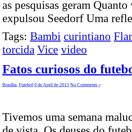
as pesquisas geram Quanto 
expulsou Seedorf Uma refl
Tags:
Bambi
curintiano
Fla
torcida
Vice
video
Fatos curiosos do futeb
Brasília
,
Futebol
9 de April de 2013
No Comments »
Tivemos uma semana maluca
de vista. Os deuses do fute