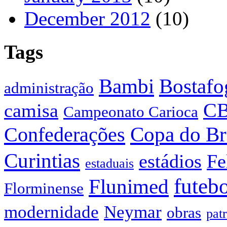
December 2012
(10)
Tags
Bostafo
Bambi
administração
C
camisa
Campeonato Carioca
Confederações
Copa do Br
Curintias
estádios
Fe
estaduais
futeb
Flunimed
Florminense
modernidade
Neymar
obras
pat