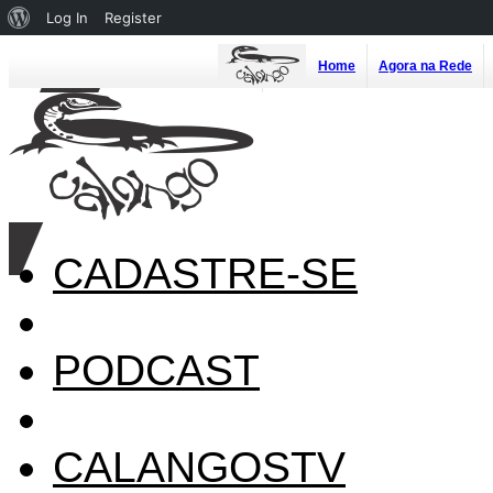
About
Log In
Register
WordPress
Home
Agora na Rede
CADASTRE-SE
PODCAST
CALANGOSTV