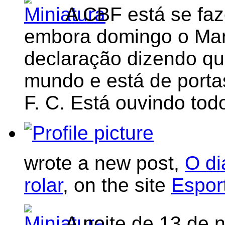
A CBF está se fa
embora domingo o Mar
declaração dizendo qu
mundo e está de porta
F. C. Está ouvindo to
wrote a new post,
O di
rolar
, on the site
Espor
A noite de 13 de 