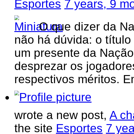
Esportes
7 years, 9 m
O que dizer da N
não há dúvida: o títul
um presente da Nação
desprezar os jogadore
respectivos méritos. 
wrote a new post,
A ch
the site
Esportes
7 yea