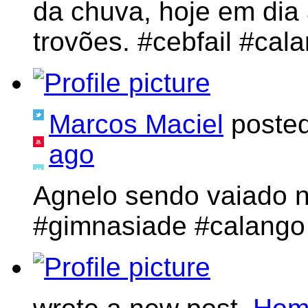
da chuva, hoje em dia
trovões. #cebfail #cal
Marcos Maciel
poste
ago
Agnelo sendo vaiado n
#gimnasiade #calango