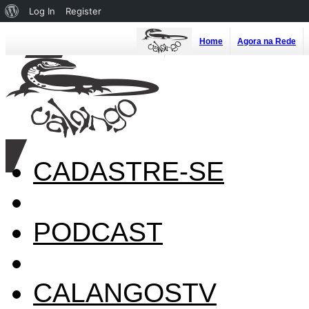
About
Log In
Register
WordPress
Home
Agora na Rede
CADASTRE-SE
PODCAST
CALANGOSTV