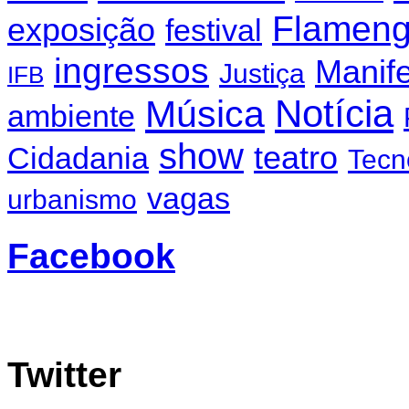
Flamen
exposição
festival
ingressos
Manif
Justiça
IFB
Notícia
Música
ambiente
show
teatro
Cidadania
Tecn
vagas
urbanismo
Facebook
Twitter