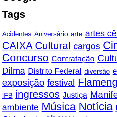
Tags
artes c
Acidentes
Aniversário
arte
Ci
CAIXA Cultural
cargos
Concurso
Cult
Contratação
Dilma
Distrito Federal
e
diversão
Flamen
exposição
festival
ingressos
Manif
Justiça
IFB
Notícia
Música
ambiente