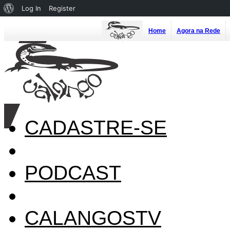
About
Log In
Register
WordPress
Home
Agora na Rede
CADASTRE-SE
PODCAST
CALANGOSTV