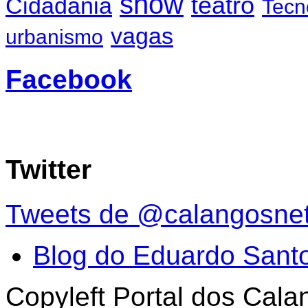
show
teatro
Cidadania
Tecn
vagas
urbanismo
Facebook
Twitter
Tweets de @calangosne
Blog do Eduardo Sant
Copyleft Portal dos Cal