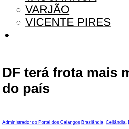
VARJÃO
VICENTE PIRES
DF terá frota mais 
do país
Administrador do Portal dos Calangos
Brazlândia
,
Ceilândia
,