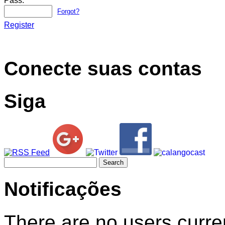
Pass:
Forgot?
Register
Conecte suas contas
Siga
Search
for:
Notificações
There are no users curren