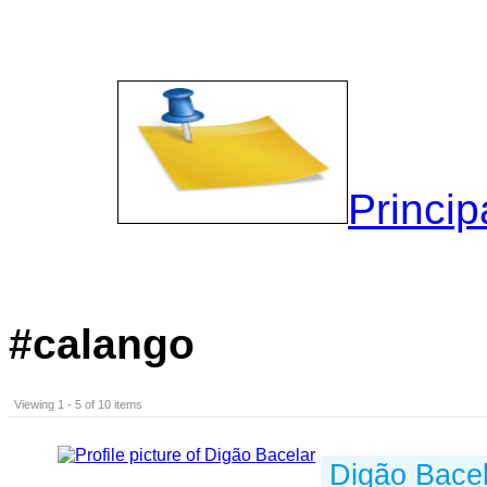
Princip
#calango
Viewing 1 - 5 of 10 items
Digão Bacel