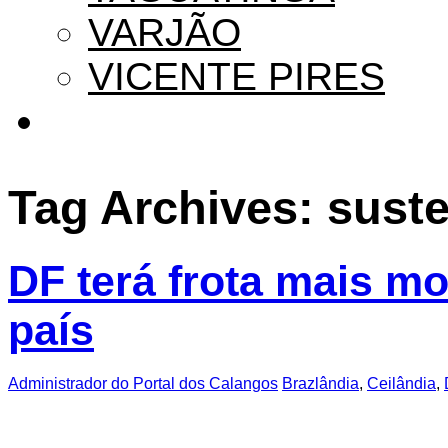
VARJÃO
VICENTE PIRES
Tag Archives:
suste
DF terá frota mais m
país
Administrador do Portal dos Calangos
Brazlândia
,
Ceilândia
,