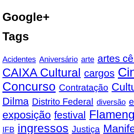
Google+
Tags
artes c
Acidentes
Aniversário
arte
Ci
CAIXA Cultural
cargos
Concurso
Cult
Contratação
Dilma
Distrito Federal
e
diversão
Flamen
exposição
festival
ingressos
Manif
Justiça
IFB