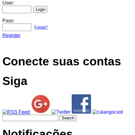
User:
Pass:
Forgot?
Register
Conecte suas contas
Siga
Search
for:
Notificações