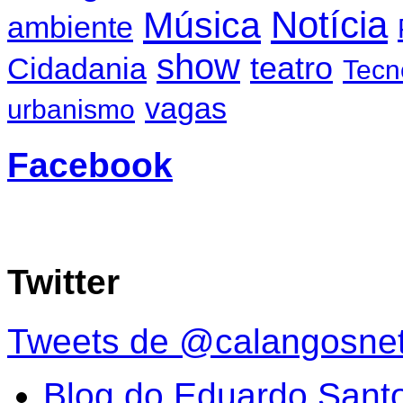
Notícia
Música
ambiente
show
teatro
Cidadania
Tecn
vagas
urbanismo
Facebook
Twitter
Tweets de @calangosne
Blog do Eduardo Sant