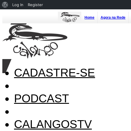
About
Log In
Register
WordPress
Home
Agora na Rede
CADASTRE-SE
PODCAST
CALANGOSTV