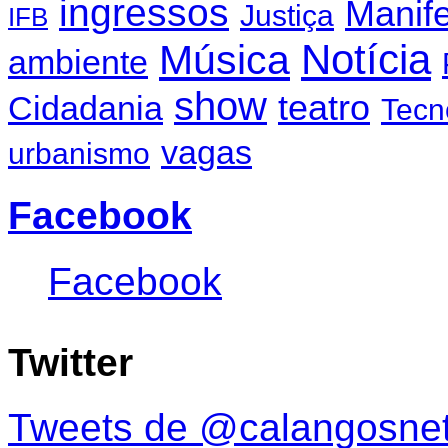
ingressos
Manif
Justiça
IFB
Notícia
Música
ambiente
show
teatro
Cidadania
Tecn
vagas
urbanismo
Facebook
Facebook
Twitter
Tweets de @calangosne