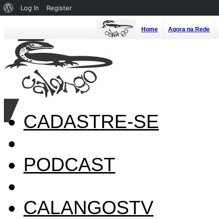
About
Log In
Register
WordPress
Home
Agora na Rede
CADASTRE-SE
PODCAST
CALANGOSTV