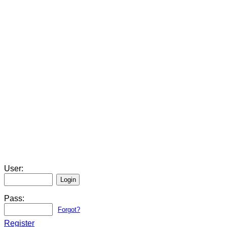
User:
Pass:
Forgot?
Register