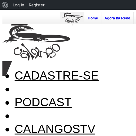
About
Log In
Register
WordPress
Home
Agora na Rede
CADASTRE-SE
PODCAST
CALANGOSTV