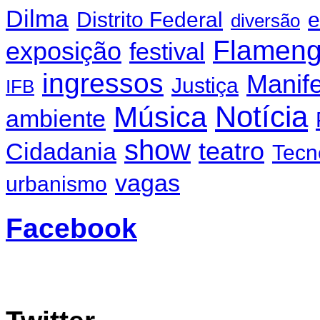
Dilma
Distrito Federal
e
diversão
Flamen
exposição
festival
ingressos
Manif
Justiça
IFB
Notícia
Música
ambiente
show
teatro
Cidadania
Tecn
vagas
urbanismo
Facebook