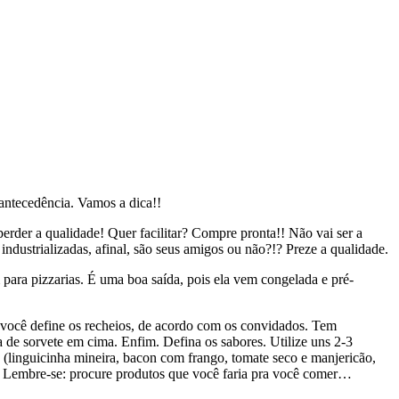
 antecedência. Vamos a dica!!
 perder a qualidade! Quer facilitar? Compre pronta!! Não vai ser a
ndustrializadas, afinal, são seus amigos ou não?!? Preze a qualidade.
ara pizzarias. É uma boa saída, pois ela vem congelada e pré-
s você define os recheios, de acordo com os convidados. Tem
de sorvete em cima. Enfim. Defina os sabores. Utilize uns 2-3
es (linguicinha mineira, bacon com frango, tomate seco e manjericão,
a). Lembre-se: procure produtos que você faria pra você comer…