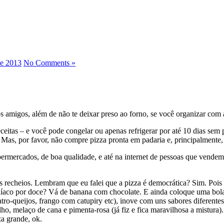
de 2013
No Comments »
os amigos, além de não te deixar preso ao forno, se você organizar com
eceitas – e você pode congelar ou apenas refrigerar por até 10 dias sem
as, por favor, não compre pizza pronta em padaria e, principalmente, i
mercados, de boa qualidade, e até na internet de pessoas que vendem p
os recheios. Lembram que eu falei que a pizza é democrática? Sim. Poi
íaco por doce? Vá de banana com chocolate. E ainda coloque uma bola 
uatro-queijos, frango com catupiry etc), inove com uns sabores diferent
lho, melaço de cana e pimenta-rosa (já fiz e fica maravilhosa a mistur
a grande, ok.