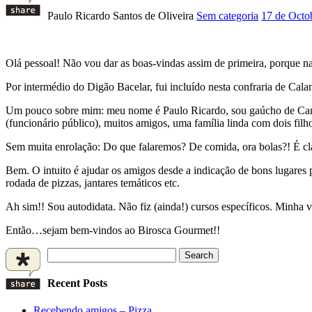
Paulo Ricardo Santos de Oliveira
Sem categoria
17 de Octo
Olá pessoal! Não vou dar as boas-vindas assim de primeira, porque n
Por intermédio do Digão Bacelar, fui incluído nesta confraria de Cala
Um pouco sobre mim: meu nome é Paulo Ricardo, sou gaúcho de Canoa
(funcionário público), muitos amigos, uma família linda com dois fil
Sem muita enrolação: Do que falaremos? De comida, ora bolas?! É c
Bem. O intuito é ajudar os amigos desde a indicação de bons lugares p
rodada de pizzas, jantares temáticos etc.
Ah sim!! Sou autodidata. Não fiz (ainda!) cursos específicos. Minha 
Então…sejam bem-vindos ao Birosca Gourmet!!
Search
for:
Recent Posts
Recebendo amigos – Pizza