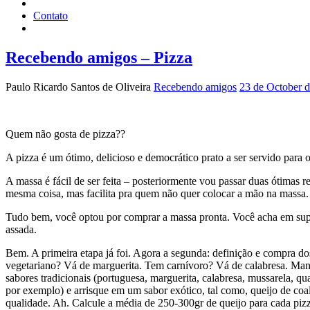
Contato
Recebendo amigos – Pizza
Paulo Ricardo Santos de Oliveira
Recebendo amigos
23 de October 
Quem não gosta de pizza??
A pizza é um ótimo, delicioso e democrático prato a ser servido para 
A massa é fácil de ser feita – posteriormente vou passar duas ótimas r
mesma coisa, mas facilita pra quem não quer colocar a mão na massa. M
Tudo bem, você optou por comprar a massa pronta. Você acha em super
assada.
Bem. A primeira etapa já foi. Agora a segunda: definição e compra d
vegetariano? Vá de marguerita. Tem carnívoro? Vá de calabresa. Man
sabores tradicionais (portuguesa, marguerita, calabresa, mussarela, q
por exemplo) e arrisque em um sabor exótico, tal como, queijo de coa
qualidade. Ah. Calcule a média de 250-300gr de queijo para cada pizz