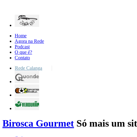
Home
Agora na Rede
Podcast
O que é?
Contato
Rede Calanga
Birosca Gourmet
Só mais um sit