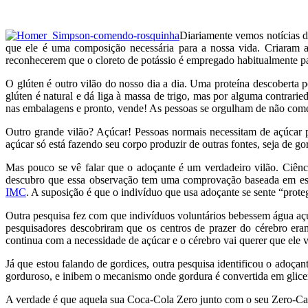
Diariamente vemos notícias d
que ele é uma composição necessária para a nossa vida. Criaram a
reconhecerem que o cloreto de potássio é empregado habitualmente pa
O glúten é outro vilão do nosso dia a dia. Uma proteína descober
glúten é natural e dá liga à massa de trigo, mas por alguma contrari
nas embalagens e pronto, vende! As pessoas se orgulham de não comer
Outro grande vilão? Açúcar! Pessoas normais necessitam de açúcar pa
açúcar só está fazendo seu corpo produzir de outras fontes, seja de go
Mas pouco se vê falar que o adoçante é um verdadeiro vilão. Ciênc
descubro que essa observação tem uma comprovação baseada em es
IMC
. A suposição é que o indivíduo que usa adoçante se sente “prot
Outra pesquisa fez com que indivíduos voluntários bebessem água açu
pesquisadores descobriram que os centros de prazer do cérebro e
continua com a necessidade de açúcar e o cérebro vai querer que ele 
Já que estou falando de gordices, outra pesquisa identificou o adoça
gorduroso, e inibem o mecanismo onde gordura é convertida em glicer
A verdade é que aquela sua Coca-Cola Zero junto com o seu Zero-Cal s