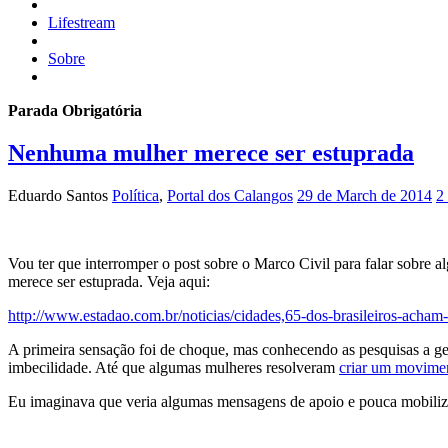
Lifestream
Sobre
Parada Obrigatória
Nenhuma mulher merece ser estuprada
Eduardo Santos
Política
,
Portal dos Calangos
29 de March de 2014
2
Vou ter que interromper o post sobre o Marco Civil para falar sobre
merece ser estuprada. Veja aqui:
http://www.estadao.com.br/noticias/cidades,65-dos-brasileiros-acha
A primeira sensação foi de choque, mas conhecendo as pesquisas a gen
imbecilidade. Até que algumas mulheres resolveram
criar um movimen
Eu imaginava que veria algumas mensagens de apoio e pouca mobiliz