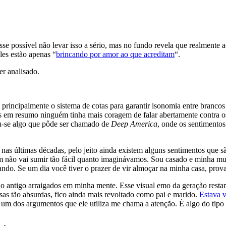
sse possível não levar isso a sério, mas no fundo revela que realmente
les estão apenas “
brincando por amor ao que acreditam
“.
r analisado.
principalmente o sistema de cotas para garantir isonomia entre brancos
s em resumo ninguém tinha mais coragem de falar abertamente contra o
ou-se algo que pôde ser chamado de
Deep America
, onde os sentimentos
s últimas décadas, pelo jeito ainda existem alguns sentimentos que são
não vai sumir tão fácil quanto imaginávamos. Sou casado e minha mulh
ando. Se um dia você tiver o prazer de vir almoçar na minha casa, prova
o antigo arraigados em minha mente. Esse visual emo da geração rest
isas tão absurdas, fico ainda mais revoltado como pai e marido.
Estava 
as um dos argumentos que ele utiliza me chama a atenção. É algo do tip