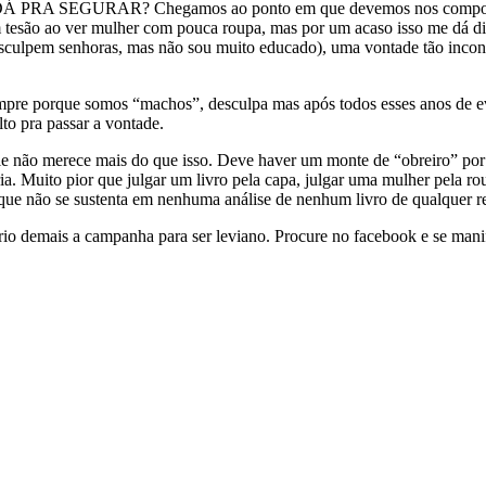
 PRA SEGURAR? Chegamos ao ponto em que devemos nos comportar 
tesão ao ver mulher com pouca roupa, mas por um acaso isso me dá dir
ulpem senhoras, mas não sou muito educado), uma vontade tão incontro
empre porque somos “machos”, desculpa mas após todos esses anos de
lto pra passar a vontade.
ele não merece mais do que isso. Deve haver um monte de “obreiro” por 
a. Muito pior que julgar um livro pela capa, julgar uma mulher pela ro
so que não se sustenta em nenhuma análise de nenhum livro de qualquer 
sério demais a campanha para ser leviano. Procure no facebook e se ma