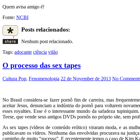
Quem avisa amigo é!
Fonte:
NCBI
Posts relacionados:
Nenhum post relacionado.
Tags:
adoçante
ciência
vilão
O processo das sex tapes
Cultura Pop
,
Fenomenologia
22 de November de 2013
No Comments
No Brasil considera-se fazer pornô fim de carreira, mas frequentem
aceitar Jesus, denunciam a indústria do pornô para voltarem novam
esses royalties. Esse é o interessante mundo da safadeza tupiniqui
Teese, que vende seus antigos DVDs pornôs no próprio site, sem pro
As sex tapes (vídeos de conteúdo erótico) viraram moda, e as mulh
publicavam os vídeos. Nenhuma das envolvidas procurava na justiça o
caminho de muito “sucesso”. E recentemente temos o caso de Kim Kard