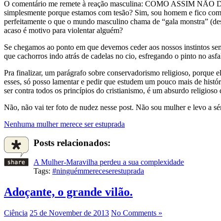
O comentário me remete à reação masculina: COMO ASSIM NÃO DÁ
simplesmente porque estamos com tesão? Sim, sou homem e fico com 
perfeitamente o que o mundo masculino chama de “gala monstra” (desc
acaso é motivo para violentar alguém?
Se chegamos ao ponto em que devemos ceder aos nossos instintos s
que cachorros indo atrás de cadelas no cio, esfregando o pinto no asfa
Pra finalizar, um parágrafo sobre conservadorismo religioso, porque 
esses, só posso lamentar e pedir que estudem um pouco mais de históri
ser contra todos os princípios do cristianismo, é um absurdo religio
Não, não vai ter foto de nudez nesse post. Não sou mulher e levo a 
Nenhuma mulher merece ser estuprada
Posts relacionados:
A Mulher-Maravilha perdeu a sua complexidade
Tags:
#ninguémmereceserestuprada
Adoçante, o grande vilão.
Ciência
25 de November de 2013
No Comments »