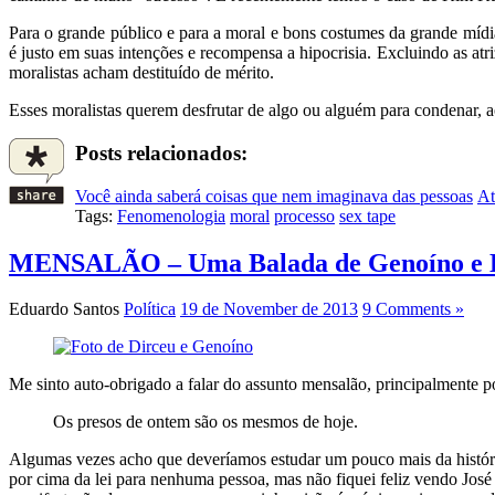
Para o grande público e para a moral e bons costumes da grande mídi
é justo em suas intenções e recompensa a hipocrisia. Excluindo as atr
moralistas acham destituído de mérito.
Esses moralistas querem desfrutar de algo ou alguém para condenar,
Posts relacionados:
Você ainda saberá coisas que nem imaginava das pessoas
At
Tags:
Fenomenologia
moral
processo
sex tape
MENSALÃO – Uma Balada de Genoíno e 
Eduardo Santos
Política
19 de November de 2013
9 Comments »
Me sinto auto-obrigado a falar do assunto mensalão, principalmente po
Os presos de ontem são os mesmos de hoje.
Algumas vezes acho que deveríamos estudar um pouco mais da história
por cima da lei para nenhuma pessoa, mas não fiquei feliz vendo José 