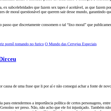
a, ex subcelebridades que fazem sex tapes é aceitável, as que fazem po
izes de moral questionável que querem sair desse mundo, garantindo que 
 ao passo que discretamente consomem o tal “lixo moral” que publicam
riz pornô tomando no furico
O Mundo das Cervejas Especiais
Dirceu
r causa de uma frase que li por aí e não consegui achar a fonte de novo
 para entendermos a importância política de certos personagens, entre
Genoíno ser preso. Não, não acho que ele foi injustiçado. Também não ac