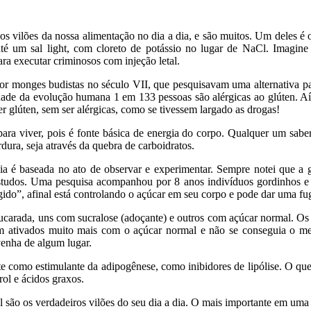
os vilões da nossa alimentação no dia a dia, e são muitos. Um deles é
té um sal light, com cloreto de potássio no lugar de NaCl. Imagine
ra executar criminosos com injeção letal.
ta por monges budistas no século VII, que pesquisavam uma alternati
edade da evolução humana 1 em 133 pessoas são alérgicas ao glúten. Aí 
 glúten, sem ser alérgicas, como se tivessem largado as drogas!
ra viver, pois é fonte básica de energia do corpo. Qualquer um saber
rdura, seja através da quebra de carboidratos.
ia é baseada no ato de observar e experimentar. Sempre notei que a 
tudos. Uma pesquisa acompanhou por 8 anos indivíduos gordinhos e
egido”, afinal está controlando o açúcar em seu corpo e pode dar uma f
carada, uns com sucralose (adoçante) e outros com açúcar normal. Os i
ram ativados muito mais com o açúcar normal e não se conseguia o 
venha de algum lugar.
nte como estimulante da adipogênese, como inibidores de lipólise. O qu
ol e ácidos graxos.
ão os verdadeiros vilões do seu dia a dia. O mais importante em uma d