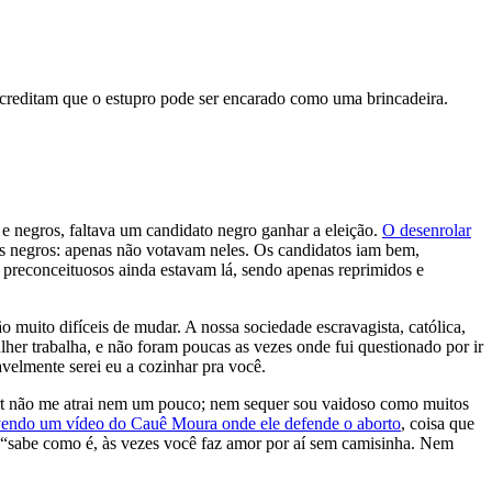
 acreditam que o estupro pode ser encarado como uma brincadeira.
 e negros, faltava um candidato negro ganhar a eleição.
O desenrolar
s negros: apenas não votavam neles. Os candidatos iam bem,
 preconceituosos ainda estavam lá, sendo apenas reprimidos e
 muito difíceis de mudar. A nossa sociedade escravagista, católica,
er trabalha, e não foram poucas as vezes onde fui questionado por ir
velmente serei eu a cozinhar pra você.
art não me atrai nem um pouco; nem sequer sou vaidoso como muitos
vendo um vídeo do Cauê Moura onde ele defende o aborto
, coisa que
o “sabe como é, às vezes você faz amor por aí sem camisinha. Nem