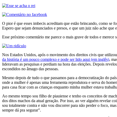
O pior é que esses imbecis acreditam que estão brincando, como se fo
Espero que sejam denunciados e presos, e que um juiz não ache que e
Esse próximo comentário me parece o mais grave de todos e merece se
Nos Estados Unidos, após o movimento dos direitos civis que utilizou 
da história é um pouco complexo e pode ser lido aqui (em inglês)
, ma
lideravam as pesquisas e perdiam na hora das eleições. Depois revel
escondidos no âmago das pessoas.
Mesmo depois de tudo o que passamos para a democratização do país na
onde a mulher é apenas uma ferramenta reprodutora e serva do homem 
para casa ficar com as crianças enquanto minha mulher estava trabalh
Ao mesmo tempo sou filho de piauiense e tenho os conceitos de mach
dos ditos machos da atual geração. Por isso, ao ver alguém revelar co
sou totalmente contra e não vou discorrer para não perder o foco, m
sempre dá pra segurar”.