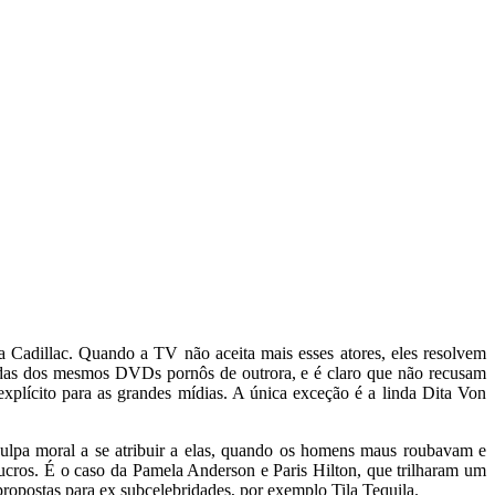
a Cadillac. Quando a TV não aceita mais esses atores, eles resolvem
endas dos mesmos DVDs pornôs de outrora, e é claro que não recusam
xplícito para as grandes mídias. A única exceção é a linda Dita Von
culpa moral a se atribuir a elas, quando os homens maus roubavam e
lucros. É o caso da Pamela Anderson e Paris Hilton, que trilharam um
opostas para ex subcelebridades, por exemplo Tila Tequila.