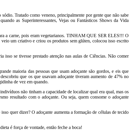
 o sódio. Tratado como veneno, principalmente por gente que não sabe
 quando as Superinteressantes, Vejas ou Fantásticos Shows da Vida
va para a carne, pois eram vegetarianos. TINHAM QUE SER ELES!!! O
veio um criativo e criou os produtos sem glúten, colocou isso escrito
ia isso se tivesse prestado atenção nas aulas de Ciências. Não comer
grande maioria das pessoas que usam adoçante são gordos, e eis que
 descobriu que os que usavam adoçante tiveram aumento de 47% no
ugidinha de vez em quando.
ndivíduos não tinham a capacidade de localizar qual era qual, mas os
mesmo resultado com o adoçante. Ou seja, quem consome o adoçante
e isso quer dizer? O adoçante aumenta a formação de células de tecido
ieta é força de vontade, então feche a boca!