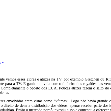
 »
ente vemos esses atores e atrizes na TV, por exemplo Gretchen ou Rit
ente para a TV. E ganham a vida com o dinheiro dos royalties das v
m. Completamente o oposto dos EUA. Poucas atrizes fazem o salto do e
blema.
eres envolvidas eram vistas como “vítimas”. Logo não havia grande 
 direito de deter a distribuição dos vídeos, apenas receber parte dos 
ashian. Então o mercado pornô investiu nisso e começou a oferecer pr