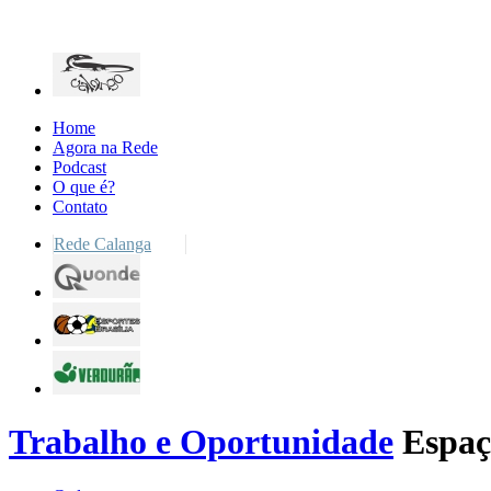
Home
Agora na Rede
Podcast
O que é?
Contato
Rede Calanga
Trabalho e Oportunidade
Espaç