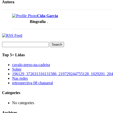
Autora
Cida Garcia
Biografia
.
Search
for:
Top 5+ Lidas
cavalo-preso-na-cadeira
Sobre
196129_372631316131586_219729244755128_1029201_204
Nas redes
retrospectiva 08 chaparral
Categories
No categories
Archives