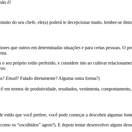
não é!
uito do seu chefe, ele(a) poderá te decepcionar muito, lembre-se disto
elhores que outros em determinadas situações e para certas pessoas. O 
ema.
 o seu próprio estilo preferido, e considere isto ao cultivar relaciona
ros:
as?
Email
? Falado diretamente? Alguma outra forma?)
cê em termos de produtividade, resultados, vestimenta, comportamento, 
 de estilo que você prefere, você pode começar a descobrir algumas font
como os “escolhidos” agem?). E depois tentar desenvolver alguns desse