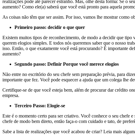
realizações pode até parecer estranho. Mas, olhe desta forma: Se o s
aumento? Como ele(a) saberá que você está pronto para aquela promoç
As coisas não têm que ser assim. Por isso, vamos lhe mostrar como ob
Primeiro passo: decidir o que quer
Existem muitos tipos de reconhecimento, de modo a decidir que tipo 
querem elogios simples. E todos nós queremos saber que o nosso trab
isso. Então, o que exatamente você está procurando? É importante 
aumento?
Segundo passo: Definir Porque você merece elogios
Não entre no escritório do seu chefe sem preparação prévia, para diz
importante que fez. Você pode esquecer a ajuda que um colega lhe deu
Certifique-se de que você esteja bem, além de procurar dar crédito ond
empresa.
Terceiro Passo: Elogie-se
Este é o momento certo para ser criativo. Você conhece o seu chefe e 
chefe de modo bem direto, então faça-o com cuidado e tato, de prefer
Sabe a lista de realizações que você acabou de criar? Leia mais algu