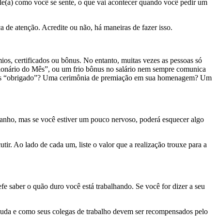
ele(a) como você se sente, o que vai acontecer quando você pedir um
 de atenção. Acredite ou não, há maneiras de fazer isso.
os, certificados ou bônus. No entanto, muitas vezes as pessoas só
ncionário do Mês”, ou um frio bônus no salário nem sempre comunica
imples “obrigado”? Uma cerimônia de premiação em sua homenagem? Um
tranho, mas se você estiver um pouco nervoso, poderá esquecer algo
tir. Ao lado de cada um, liste o valor que a realização trouxe para a
fe saber o quão duro você está trabalhando. Se você for dizer a seu
 ajuda e como seus colegas de trabalho devem ser recompensados pelo