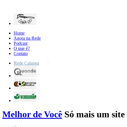
Home
Agora na Rede
Podcast
O que é?
Contato
Rede Calanga
Melhor de Você
Só mais um site