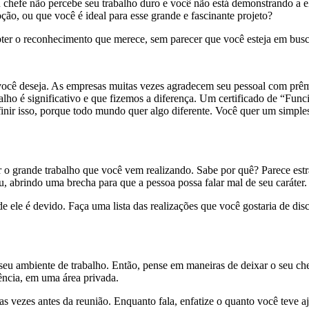
eu chefe não percebe seu trabalho duro e você não está demonstrando a 
ão, ou que você é ideal para esse grande e fascinante projeto?
ter o reconhecimento que merece, sem parecer que você esteja em busca
você deseja. As empresas muitas vezes agradecem seu pessoal com prêmi
alho é significativo e que fizemos a diferença. Um certificado de “Fu
definir isso, porque todo mundo quer algo diferente. Você quer um s
er o grande trabalho que você vem realizando. Sabe por quê? Parece es
, abrindo uma brecha para que a pessoa possa falar mal de seu caráter.
e ele é devido. Faça uma lista das realizações que você gostaria de discu
seu ambiente de trabalho. Então, pense em maneiras de deixar o seu che
ência, em uma área privada.
mas vezes antes da reunião. Enquanto fala, enfatize o quanto você teve