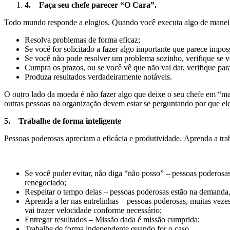
4.
Faça seu chefe parecer “O Cara”.
Todo mundo responde a elogios. Quando você executa algo de maneira 
Resolva problemas de forma eficaz;
Se você for solicitado a fazer algo importante que parece impos
Se você não pode resolver um problema sozinho, verifique se v
Cumpra os prazos, ou se você vê que não vai dar, verifique par
Produza resultados verdadeiramente notáveis.
O outro lado da moeda é não fazer algo que deixe o seu chefe em “maus
outras pessoas na organização devem estar se perguntando por que ele
5.
Trabalhe de forma inteligente
Pessoas poderosas apreciam a eficácia e produtividade. Aprenda a trab
Se você puder evitar, não diga “não posso” – pessoas poderosas
renegociado;
Respeitar o tempo delas – pessoas poderosas estão na demanda, p
Aprenda a ler nas entrelinhas – pessoas poderosas, muitas vez
vai trazer velocidade conforme necessário;
Entregar resultados – Missão dada é missão cumprida;
Trabalhe de forma independente quando for o caso.