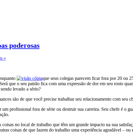
oas poderosas
s »
 enquanto
que seus colegas parecem ficar fora por 20 ou 2
? Será que o seu patrão fica com uma expressão de dor em seu rosto qu
 sendo levado a sério?
 chances são de que você precise trabalhar seu relacionamento com seu ch
um profissional fora de série ou destruir sua carreira. Seu chefe é o gu
ação.
 coisas no local de trabalho que têm um grande impacto na sua satisfaçã
 outras coisas de que fazem do trabalho uma experiência agradável – ou 