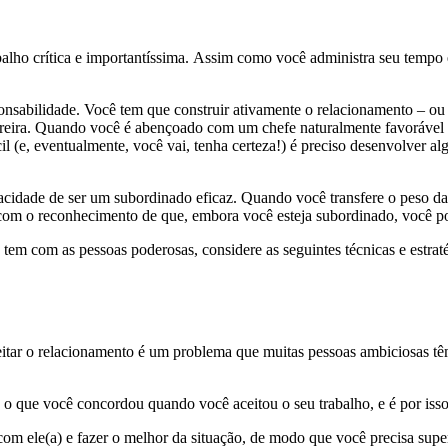
alho crítica e importantíssima. Assim como você administra seu tempo 
sabilidade. Você tem que construir ativamente o relacionamento – ou e
reira. Quando você é abençoado com um chefe naturalmente favorável e m
il (e, eventualmente, você vai, tenha certeza!) é preciso desenvolver a
pacidade de ser um subordinado eficaz. Quando você transfere o peso d
com o reconhecimento de que, embora você esteja subordinado, você pode
tem com as pessoas poderosas, considere as seguintes técnicas e estraté
ceitar o relacionamento é um problema que muitas pessoas ambiciosas t
 é o que você concordou quando você aceitou o seu trabalho, e é por isso
om ele(a) e fazer o melhor da situação, de modo que você precisa supe