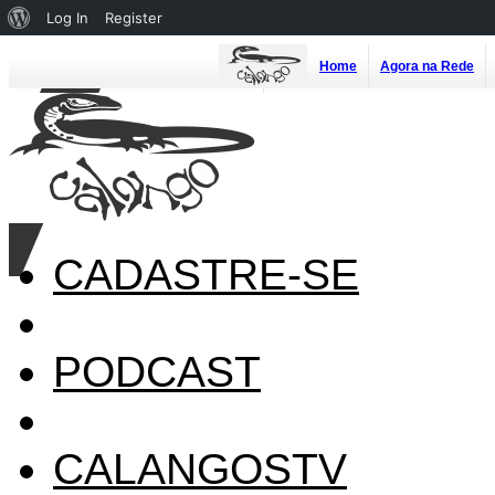
About
Log In
Register
WordPress
Home
Agora na Rede
CADASTRE-SE
PODCAST
CALANGOSTV