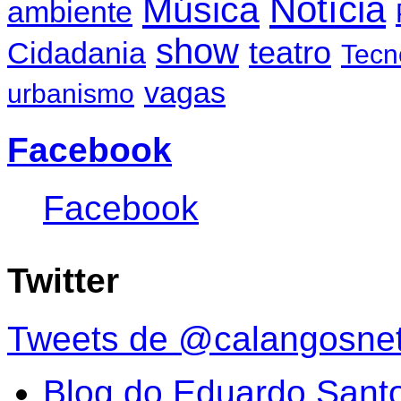
Notícia
Música
ambiente
show
teatro
Cidadania
Tecn
vagas
urbanismo
Facebook
Facebook
Twitter
Tweets de @calangosne
Blog do Eduardo Sant