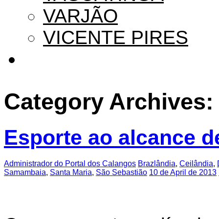
VARJÃO
VICENTE PIRES
Category Archives
Esporte ao alcance d
Administrador do Portal dos Calangos
Brazlândia
,
Ceilândia
,
Samambaia
,
Santa Maria
,
São Sebastião
10 de April de 2013