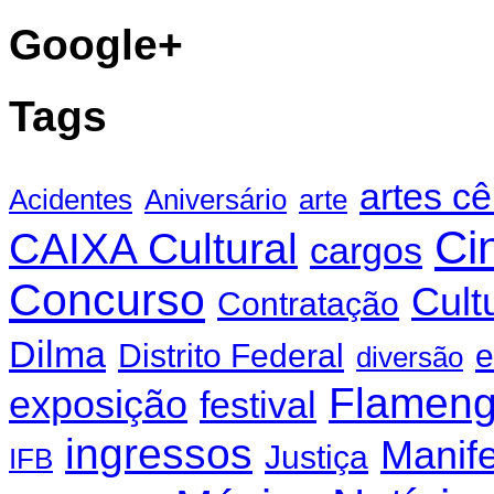
Google+
Tags
artes c
Acidentes
Aniversário
arte
Ci
CAIXA Cultural
cargos
Concurso
Cult
Contratação
Dilma
Distrito Federal
e
diversão
Flamen
exposição
festival
ingressos
Manif
Justiça
IFB