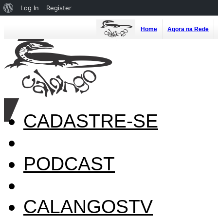
About
Log In
Register
WordPress
Home
Agora na Rede
CADASTRE-SE
PODCAST
CALANGOSTV