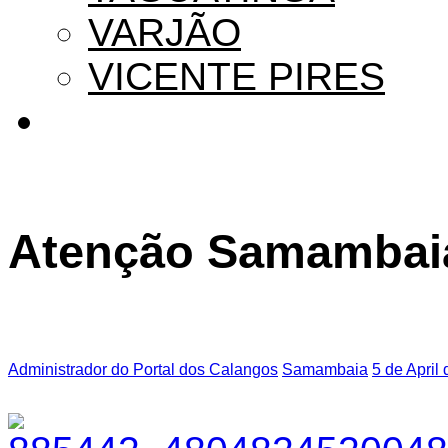
VARJÃO
VICENTE PIRES
Atenção Samambai
Administrador do Portal dos Calangos
Samambaia
5 de April