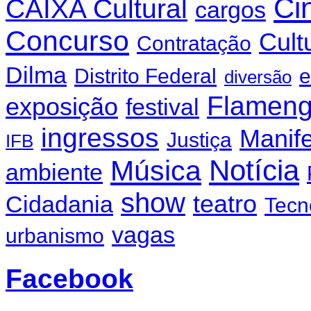
Ci
CAIXA Cultural
cargos
Concurso
Cult
Contratação
Dilma
Distrito Federal
e
diversão
Flamen
exposição
festival
ingressos
Manif
Justiça
IFB
Notícia
Música
ambiente
show
teatro
Cidadania
Tecn
vagas
urbanismo
Facebook