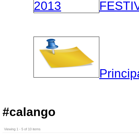
FESTIV
Princip
#calango
Viewing 1 - 5 of 10 items