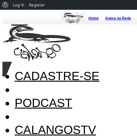
About
Log In
Register
WordPress
Home
Agora na Rede
CADASTRE-SE
PODCAST
CALANGOSTV