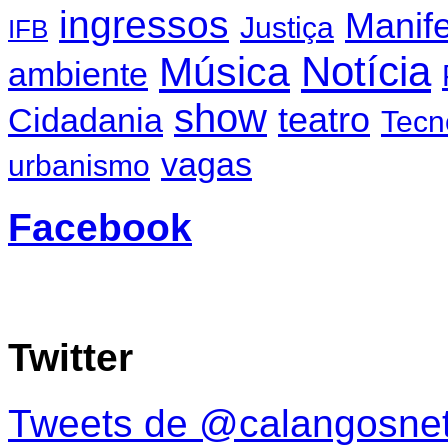
ingressos
Manif
Justiça
IFB
Notícia
Música
ambiente
show
teatro
Cidadania
Tecn
vagas
urbanismo
Facebook
Twitter
Tweets de @calangosne