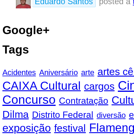
Eduardo Santos
posted a
Google+
Tags
artes c
Acidentes
Aniversário
arte
Ci
CAIXA Cultural
cargos
Concurso
Cult
Contratação
Dilma
Distrito Federal
e
diversão
Flamen
exposição
festival