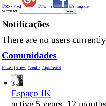
Search for:
Notificações
There are no users currently
Comunidades
Newest
|
Active
|
Popular
|
Alphabetical
Espaço JK
active 5 years, 12 month