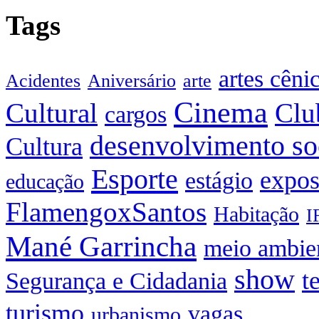
Tags
artes cêni
Acidentes
Aniversário
arte
Cinema
Cultural
Clu
cargos
desenvolvimento so
Cultura
Esporte
expos
estágio
educação
FlamengoxSantos
Habitação
I
Mané Garrincha
meio ambie
show
t
Segurança e Cidadania
turismo
vagas
urbanismo