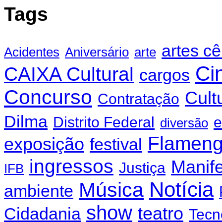
Tags
artes c
Acidentes
Aniversário
arte
Ci
CAIXA Cultural
cargos
Concurso
Cult
Contratação
Dilma
Distrito Federal
e
diversão
Flamen
exposição
festival
ingressos
Manif
Justiça
IFB
Notícia
Música
ambiente
show
teatro
Cidadania
Tecn