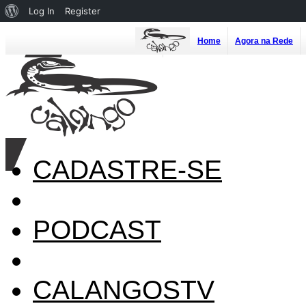
About
Log In
Register
WordPress
Home
Agora na Rede
CADASTRE-SE
PODCAST
CALANGOSTV