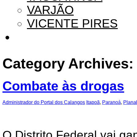
VARJÃO
VICENTE PIRES
Category Archives
Combate às drogas
Administrador do Portal dos Calangos
Itapoã
,
Paranoá
,
Planal
O Distrito Federal vai g