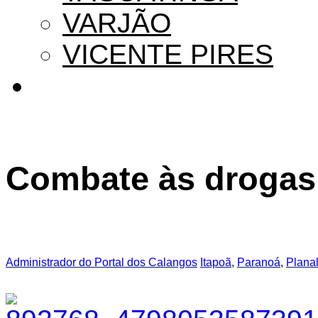
VARJÃO
VICENTE PIRES
Combate às drogas
Administrador do Portal dos Calangos
Itapoã
,
Paranoá
,
Planal