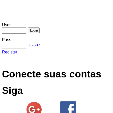
User:
Pass:
Forgot?
Register
Conecte suas contas
Siga