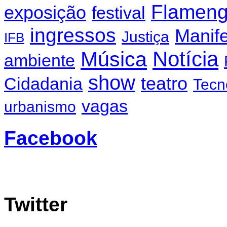
Flamen
exposição
festival
ingressos
Manif
Justiça
IFB
Notícia
Música
ambiente
show
teatro
Cidadania
Tecn
vagas
urbanismo
Facebook
Twitter