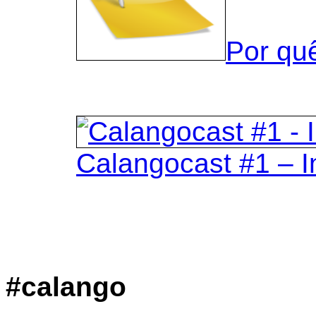
Por qu
Calangocast #1 – I
#calango