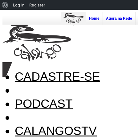
About
Log In
Register
WordPress
Home
Agora na Rede
CADASTRE-SE
PODCAST
CALANGOSTV