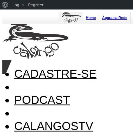
About
Log In
Register
WordPress
Home
Agora na Rede
CADASTRE-SE
PODCAST
CALANGOSTV