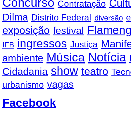
Concurso
Cult
Contratação
Dilma
Distrito Federal
e
diversão
Flamen
exposição
festival
ingressos
Manif
Justiça
IFB
Notícia
Música
ambiente
show
teatro
Cidadania
Tecn
vagas
urbanismo
Facebook