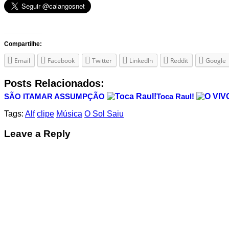
Compartilhe:
Email
Facebook
Twitter
LinkedIn
Reddit
Google
Posts Relacionados:
SÃO ITAMAR ASSUMPÇÃO
Toca Raul!
Tags:
Alf
clipe
Música
O Sol Saiu
Leave a Reply