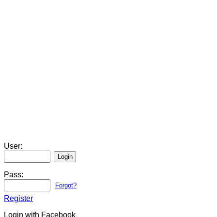
User:
Pass:
Forgot?
Register
Login with Facebook