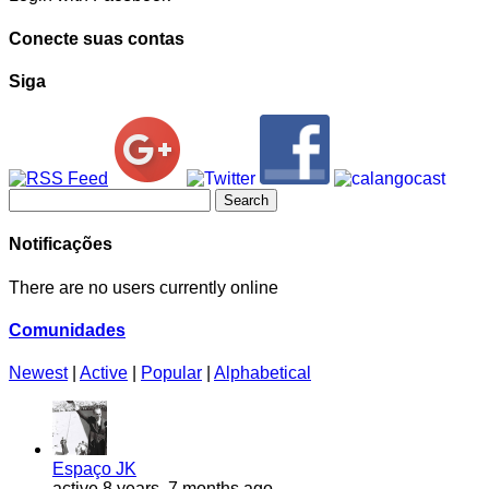
Conecte suas contas
Siga
Search
for:
Notificações
There are no users currently online
Comunidades
Newest
|
Active
|
Popular
|
Alphabetical
Espaço JK
active 8 years, 7 months ago