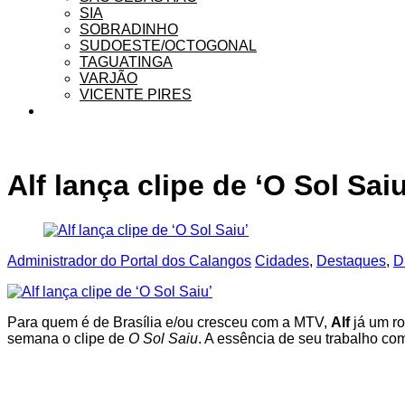
SIA
SOBRADINHO
SUDOESTE/OCTOGONAL
TAGUATINGA
VARJÃO
VICENTE PIRES
Alf lança clipe de ‘O Sol Saiu
Administrador do Portal dos Calangos
Cidades
,
Destaques
,
D
Para quem é de Brasília e/ou cresceu com a MTV,
Alf
já um r
semana o clipe de
O Sol Saiu
. A essência de seu trabalho com