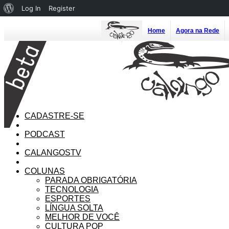
About
Log In
Register
WordPress
Home
Agora na Rede
CADASTRE-SE
PODCAST
CALANGOSTV
COLUNAS
PARADA OBRIGATÓRIA
TECNOLOGIA
ESPORTES
LÍNGUA SOLTA
MELHOR DE VOCÊ
CULTURA POP