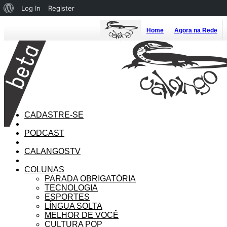
About
Log In
Register
WordPress
Home
Agora na Rede
CADASTRE-SE
PODCAST
CALANGOSTV
COLUNAS
PARADA OBRIGATÓRIA
TECNOLOGIA
ESPORTES
LÍNGUA SOLTA
MELHOR DE VOCÊ
CULTURA POP