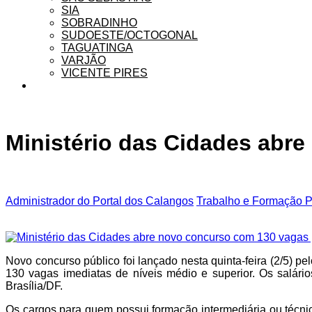
SIA
SOBRADINHO
SUDOESTE/OCTOGONAL
TAGUATINGA
VARJÃO
VICENTE PIRES
Ministério das Cidades abre
Administrador do Portal dos Calangos
Trabalho e Formação Pr
Novo concurso público foi lançado nesta quinta-feira (2/5) pe
130 vagas imediatas de níveis médio e superior. Os salár
Brasília/DF.
Os cargos para quem possui formação intermediária ou técnic