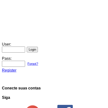
User:
Pass:
Forgot?
Register
Conecte suas contas
Siga