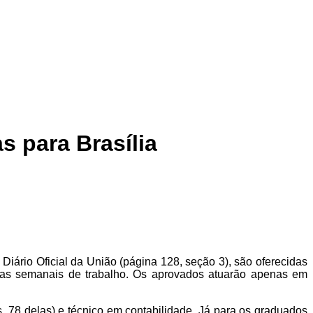
 para Brasília
 Diário Oficial da União (página 128, seção 3), são oferecidas
oras semanais de trabalho. Os aprovados atuarão apenas em
, 78 delas) e técnico em contabilidade. Já para os graduados