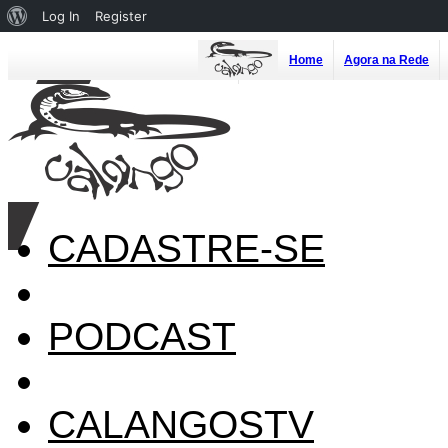
About
Log In
Register
WordPress
Home
Agora na Rede
CADASTRE-SE
PODCAST
CALANGOSTV