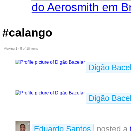
do Aerosmith em B
#calango
Viewing 1 - 5 of 10 items
Digão Bacel
Digão Bacel
Eduardo Santos
posted a