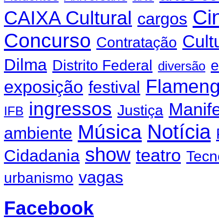
Ci
CAIXA Cultural
cargos
Concurso
Cult
Contratação
Dilma
Distrito Federal
e
diversão
Flamen
exposição
festival
ingressos
Manif
Justiça
IFB
Notícia
Música
ambiente
show
teatro
Cidadania
Tecn
vagas
urbanismo
Facebook