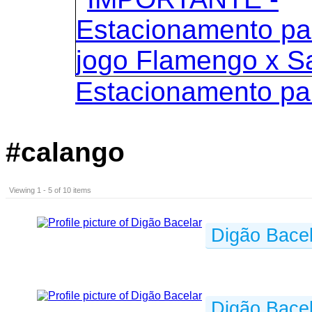
Estacionamento pa
#calango
Viewing 1 - 5 of 10 items
Digão Bacel
Digão Bacel