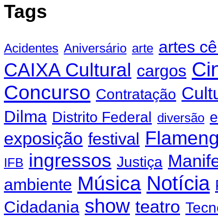
Tags
artes c
Acidentes
Aniversário
arte
Ci
CAIXA Cultural
cargos
Concurso
Cult
Contratação
Dilma
Distrito Federal
e
diversão
Flamen
exposição
festival
ingressos
Manif
Justiça
IFB
Notícia
Música
ambiente
show
teatro
Cidadania
Tecn