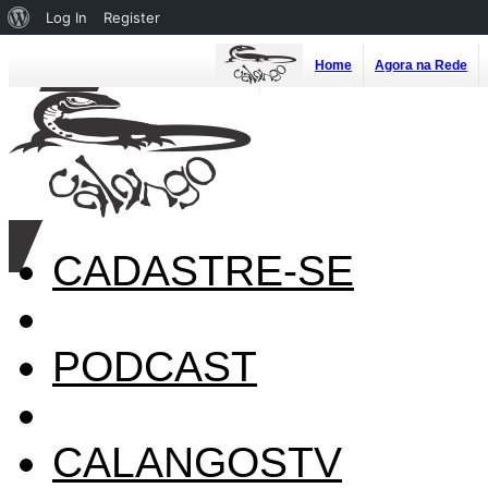
About
Log In
Register
WordPress
Home
Agora na Rede
CADASTRE-SE
PODCAST
CALANGOSTV