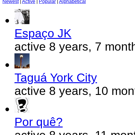
Newest
|
Active
|
Popular
|
Alphabetical
Espaço JK
active 8 years, 7 mont
Taguá York City
active 8 years, 10 mo
Por quê?