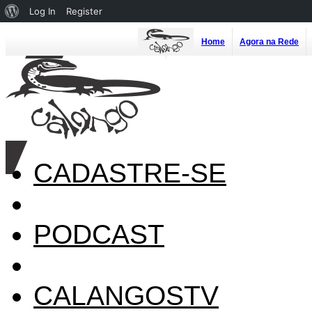
About
Log In
Register
WordPress
Home
Agora na Rede
CADASTRE-SE
PODCAST
CALANGOSTV