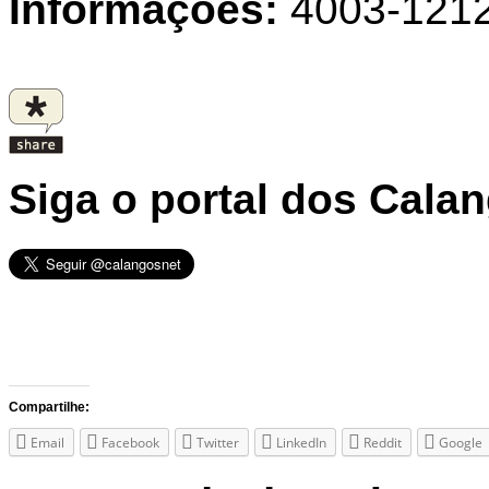
Informações:
4003-121
Siga o portal dos Cala
Compartilhe:
Email
Facebook
Twitter
LinkedIn
Reddit
Google