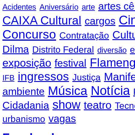
artes c
Acidentes
Aniversário
arte
Ci
CAIXA Cultural
cargos
Concurso
Cult
Contratação
Dilma
Distrito Federal
e
diversão
Flamen
exposição
festival
ingressos
Manif
Justiça
IFB
Notícia
Música
ambiente
show
teatro
Cidadania
Tecn
vagas
urbanismo