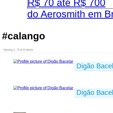
do Aerosmith em B
#calango
Viewing 1 - 5 of 10 items
Digão Bacel
Digão Bacel