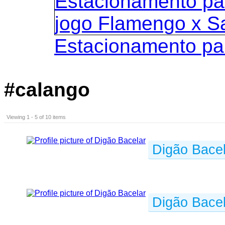
Estacionamento pa
#calango
Viewing 1 - 5 of 10 items
Digão Bacel
Digão Bacel