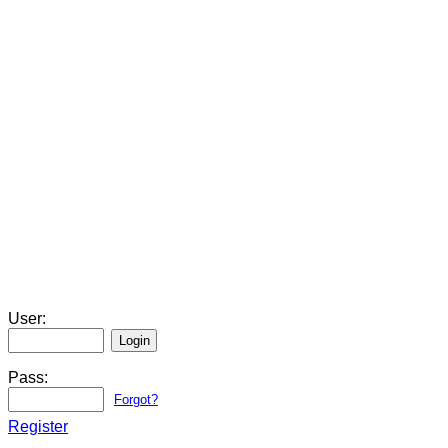
User:
Pass:
Forgot?
Register