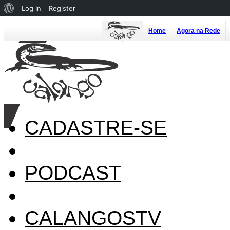
About
Log In
Register
WordPress
Home
Agora na Rede
CADASTRE-SE
PODCAST
CALANGOSTV