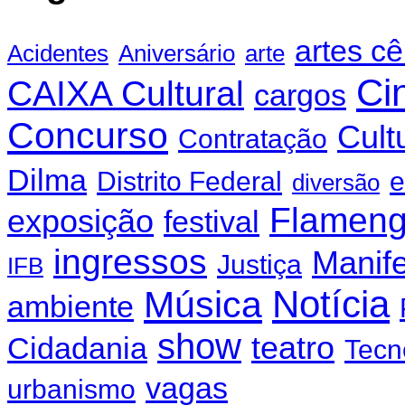
artes c
Acidentes
Aniversário
arte
Ci
CAIXA Cultural
cargos
Concurso
Cult
Contratação
Dilma
Distrito Federal
e
diversão
Flamen
exposição
festival
ingressos
Manif
Justiça
IFB
Notícia
Música
ambiente
show
teatro
Cidadania
Tecn
vagas
urbanismo