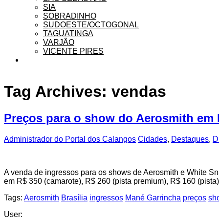
SIA
SOBRADINHO
SUDOESTE/OCTOGONAL
TAGUATINGA
VARJÃO
VICENTE PIRES
Tag Archives:
vendas
Preços para o show do Aerosmith em B
Administrador do Portal dos Calangos
Cidades
,
Destaques
,
D
A venda de ingressos para os shows de Aerosmith e White Snak
em R$ 350 (camarote), R$ 260 (pista premium), R$ 160 (pista),
Tags:
Aerosmith
Brasília
ingressos
Mané Garrincha
preços
sh
User: