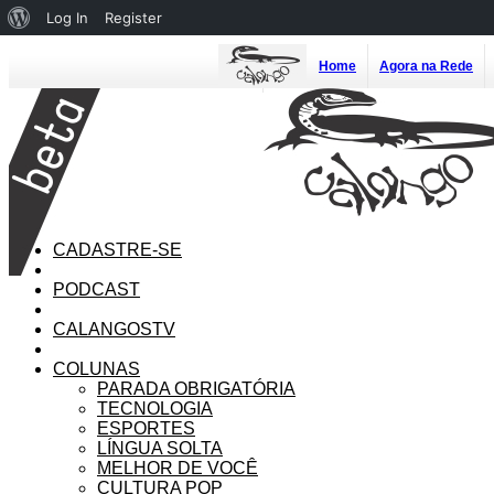
About
Log In
Register
WordPress
Home
Agora na Rede
CADASTRE-SE
PODCAST
CALANGOSTV
COLUNAS
PARADA OBRIGATÓRIA
TECNOLOGIA
ESPORTES
LÍNGUA SOLTA
MELHOR DE VOCÊ
CULTURA POP