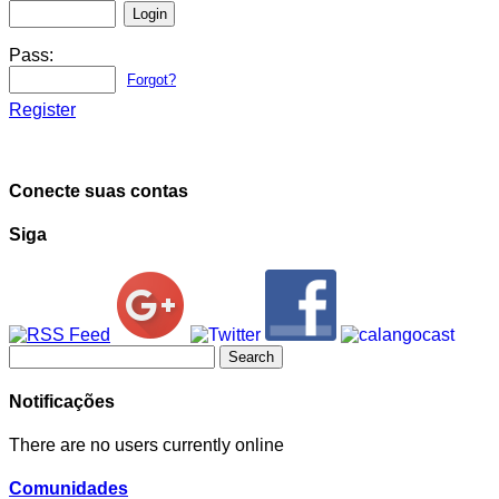
Pass:
Forgot?
Register
Conecte suas contas
Siga
Search
for:
Notificações
There are no users currently online
Comunidades