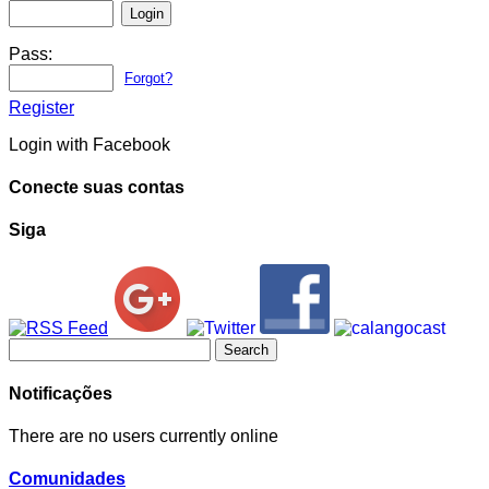
Pass:
Forgot?
Register
Login with Facebook
Conecte suas contas
Siga
Search
for:
Notificações
There are no users currently online
Comunidades