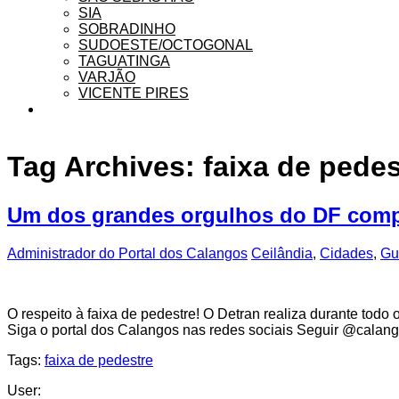
SIA
SOBRADINHO
SUDOESTE/OCTOGONAL
TAGUATINGA
VARJÃO
VICENTE PIRES
Tag Archives:
faixa de pedes
Um dos grandes orgulhos do DF comp
Administrador do Portal dos Calangos
Ceilândia
,
Cidades
,
Gu
O respeito à faixa de pedestre! O Detran realiza durante tod
Siga o portal dos Calangos nas redes sociais Seguir @calan
Tags:
faixa de pedestre
User: