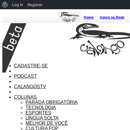
About
Log In
Register
WordPress
Home
Agora na Rede
CADASTRE-SE
PODCAST
CALANGOSTV
COLUNAS
PARADA OBRIGATÓRIA
TECNOLOGIA
ESPORTES
LÍNGUA SOLTA
MELHOR DE VOCÊ
CULTURA POP