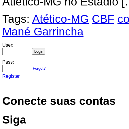
Atlético-MG no Estádio [
Tags:
Atético-MG
CBF
co
Mané Garrincha
User:
Pass:
Forgot?
Register
Conecte suas contas
Siga