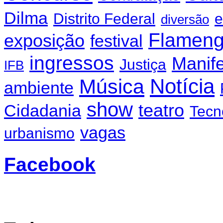
Dilma
Distrito Federal
e
diversão
Flamen
exposição
festival
ingressos
Manif
Justiça
IFB
Notícia
Música
ambiente
show
teatro
Cidadania
Tecn
vagas
urbanismo
Facebook