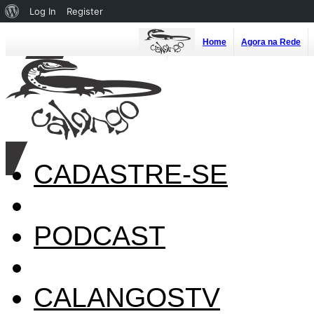
About
Log In
Register
WordPress
Home
Agora na Rede
CADASTRE-SE
PODCAST
CALANGOSTV