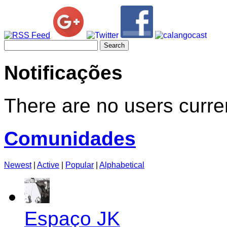
Search
for:
Notificações
There are no users curren
Comunidades
Newest
|
Active
|
Popular
|
Alphabetical
Espaço JK