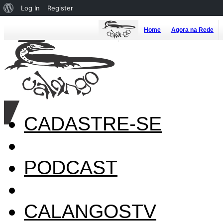
About
Log In
Register
WordPress
Home
Agora na Rede
CADASTRE-SE
PODCAST
CALANGOSTV