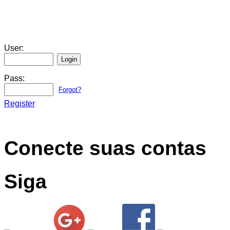
User:
Pass:
Forgot?
Register
Conecte suas contas
Siga