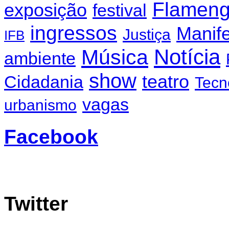
Flamen
exposição
festival
ingressos
Manif
Justiça
IFB
Notícia
Música
ambiente
show
teatro
Cidadania
Tecn
vagas
urbanismo
Facebook
Twitter