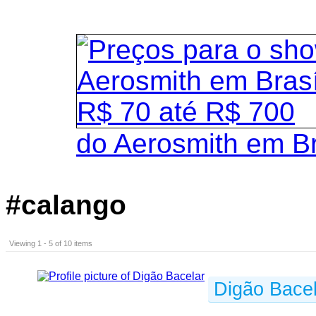
do Aerosmith em B
#calango
Viewing 1 - 5 of 10 items
Digão Bacel