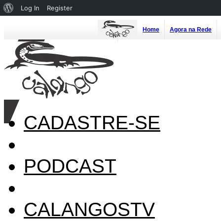
About
Log In
Register
WordPress
Home
Agora na Rede
CADASTRE-SE
PODCAST
CALANGOSTV