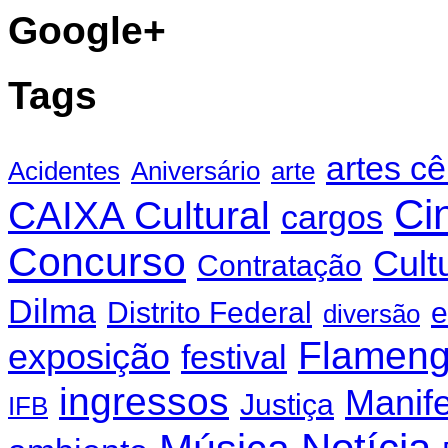
Google+
Tags
artes c
Acidentes
Aniversário
arte
Ci
CAIXA Cultural
cargos
Concurso
Cult
Contratação
Dilma
Distrito Federal
e
diversão
Flamen
exposição
festival
ingressos
Manif
Justiça
IFB