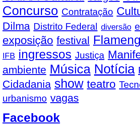
Concurso
Cult
Contratação
Dilma
Distrito Federal
e
diversão
Flamen
exposição
festival
ingressos
Manif
Justiça
IFB
Notícia
Música
ambiente
show
teatro
Cidadania
Tecn
vagas
urbanismo
Facebook