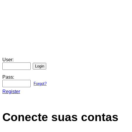
User:
Pass:
Forgot?
Register
Conecte suas contas