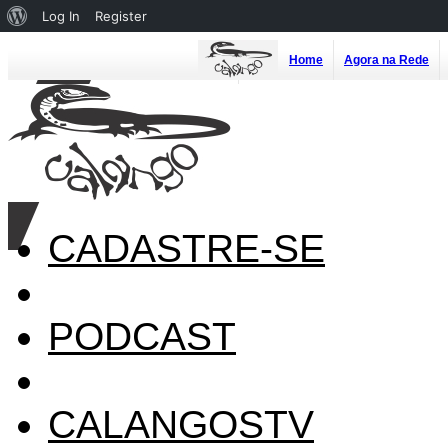
About
Log In
Register
WordPress
Home
Agora na Rede
CADASTRE-SE
PODCAST
CALANGOSTV