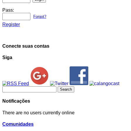
Pass:
Forgot?
Register
Conecte suas contas
Siga
Search
for:
Notificações
There are no users currently online
Comunidades