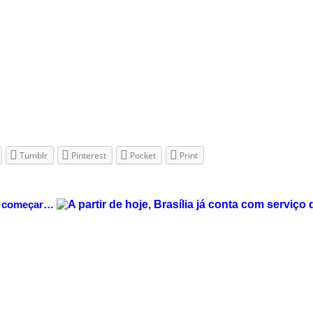
Tumblr
Pinterest
Pocket
Print
ai começar…