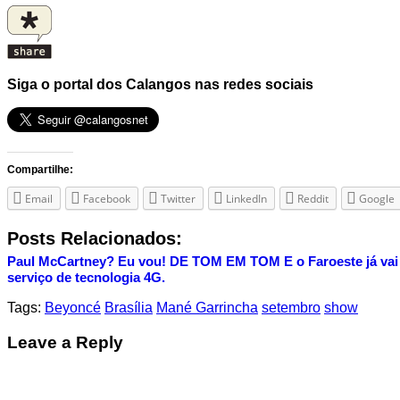
Siga o portal dos Calangos nas redes sociais
Compartilhe:
Email
Facebook
Twitter
LinkedIn
Reddit
Google
Posts Relacionados:
Paul McCartney? Eu vou!
DE TOM EM TOM
E o Faroeste já v
serviço de tecnologia 4G.
Tags:
Beyoncé
Brasília
Mané Garrincha
setembro
show
Leave a Reply