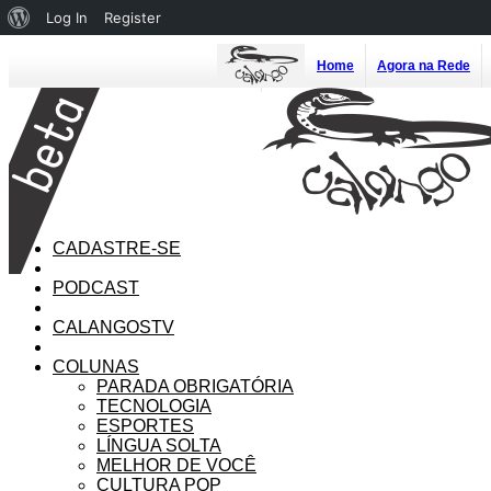
About
Log In
Register
WordPress
Home
Agora na Rede
CADASTRE-SE
PODCAST
CALANGOSTV
COLUNAS
PARADA OBRIGATÓRIA
TECNOLOGIA
ESPORTES
LÍNGUA SOLTA
MELHOR DE VOCÊ
CULTURA POP